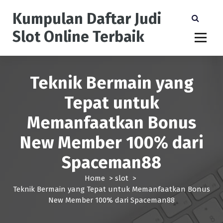
S
Kumpulan Daftar Judi
k
i
Slot Online Terbaik
p
t
o
c
Teknik Bermain yang
o
n
Tepat untuk
t
e
Memanfaatkan Bonus
n
t
New Member 100% dari
Spaceman88
Home
>
slot
>
Teknik Bermain yang Tepat untuk Memanfaatkan Bonus
New Member 100% dari Spaceman88