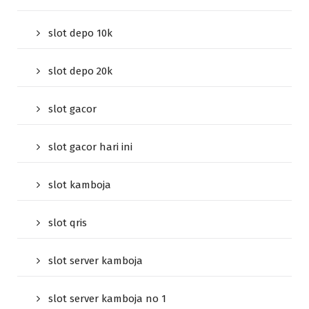
slot depo 10k
slot depo 20k
slot gacor
slot gacor hari ini
slot kamboja
slot qris
slot server kamboja
slot server kamboja no 1