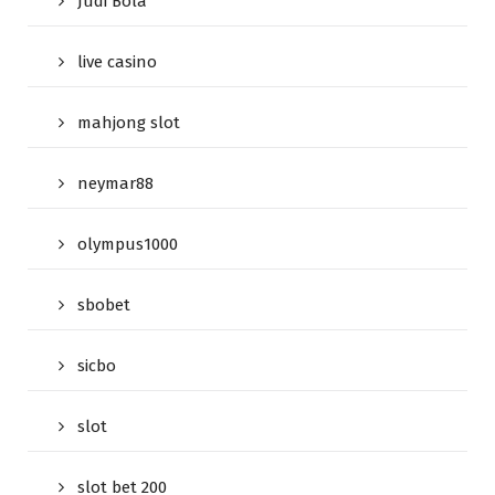
Judi Bola
live casino
mahjong slot
neymar88
olympus1000
sbobet
sicbo
slot
slot bet 200