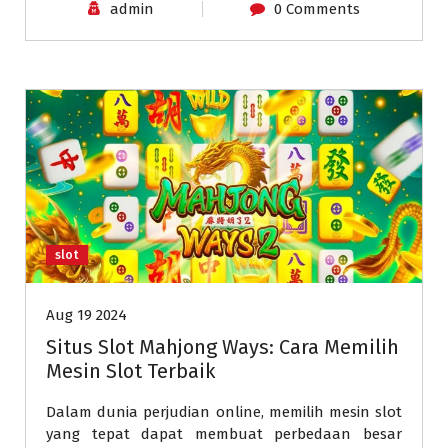
admin
0 Comments
slot
Aug 19 2024
Situs Slot Mahjong Ways: Cara Memilih
Mesin Slot Terbaik
Dalam dunia perjudian online, memilih mesin slot
yang tepat dapat membuat perbedaan besar