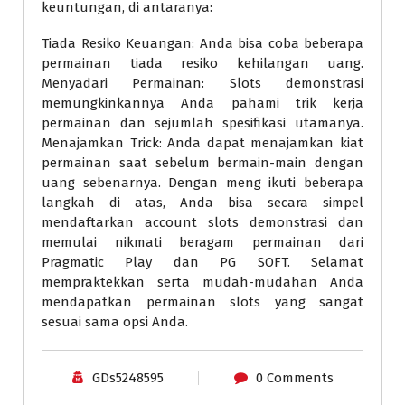
keuntungan, di antaranya:
Tiada Resiko Keuangan: Anda bisa coba beberapa
permainan tiada resiko kehilangan uang.
Menyadari Permainan: Slots demonstrasi
memungkinkannya Anda pahami trik kerja
permainan dan sejumlah spesifikasi utamanya.
Menajamkan Trick: Anda dapat menajamkan kiat
permainan saat sebelum bermain-main dengan
uang sebenarnya. Dengan meng ikuti beberapa
langkah di atas, Anda bisa secara simpel
mendaftarkan account slots demonstrasi dan
memulai nikmati beragam permainan dari
Pragmatic Play dan PG SOFT. Selamat
mempraktekkan serta mudah-mudahan Anda
mendapatkan permainan slots yang sangat
sesuai sama opsi Anda.
GDs5248595
0 Comments