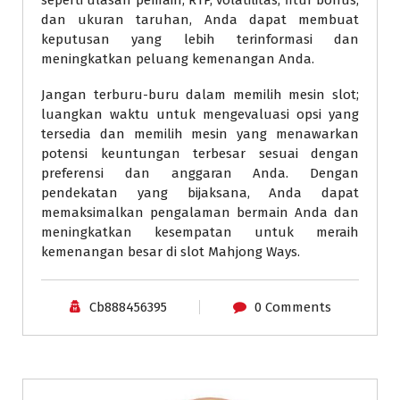
seperti ulasan pemain, RTP, volatilitas, fitur bonus,
dan ukuran taruhan, Anda dapat membuat
keputusan yang lebih terinformasi dan
meningkatkan peluang kemenangan Anda.
Jangan terburu-buru dalam memilih mesin slot;
luangkan waktu untuk mengevaluasi opsi yang
tersedia dan memilih mesin yang menawarkan
potensi keuntungan terbesar sesuai dengan
preferensi dan anggaran Anda. Dengan
pendekatan yang bijaksana, Anda dapat
memaksimalkan pengalaman bermain Anda dan
meningkatkan kesempatan untuk meraih
kemenangan besar di slot Mahjong Ways.
Cb888456395
0 Comments