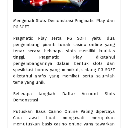
Mengenali Slots Demonstrasi Pragmatic Play dan
PG SOFT
Pragmatic Play serta PG SOFT yaitu dua
pengembang piranti lunak casino online yang
tenar secara beberapa slots memiliki kualitas
tinggi. Pragmatic Play diketahui
pengembangannya dalam bentuk slots dan
spesifikasi bonus yang memikat, sedang PG SOFT
diketahui grafis yang memikat serta sejumlah
tema yang unik.
Beberapa langkah Daftar Account Slots
Demonstrasi
Putuskan Basis Casino Online Paling dipercaya
Cara awal buat mengawali merupakan
memutuskan basis casino online yang tawarkan