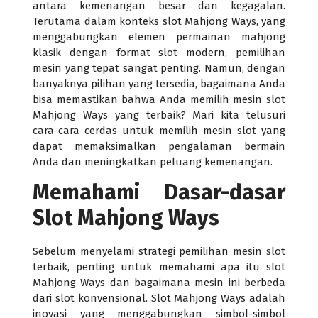
antara kemenangan besar dan kegagalan.
Terutama dalam konteks slot Mahjong Ways, yang
menggabungkan elemen permainan mahjong
klasik dengan format slot modern, pemilihan
mesin yang tepat sangat penting. Namun, dengan
banyaknya pilihan yang tersedia, bagaimana Anda
bisa memastikan bahwa Anda memilih mesin slot
Mahjong Ways yang terbaik? Mari kita telusuri
cara-cara cerdas untuk memilih mesin slot yang
dapat memaksimalkan pengalaman bermain
Anda dan meningkatkan peluang kemenangan.
Memahami Dasar-dasar
Slot Mahjong Ways
Sebelum menyelami strategi pemilihan mesin slot
terbaik, penting untuk memahami apa itu slot
Mahjong Ways dan bagaimana mesin ini berbeda
dari slot konvensional. Slot Mahjong Ways adalah
inovasi yang menggabungkan simbol-simbol