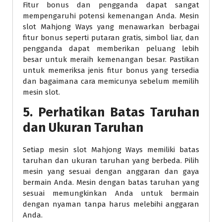
Fitur bonus dan pengganda dapat sangat
mempengaruhi potensi kemenangan Anda. Mesin
slot Mahjong Ways yang menawarkan berbagai
fitur bonus seperti putaran gratis, simbol liar, dan
pengganda dapat memberikan peluang lebih
besar untuk meraih kemenangan besar. Pastikan
untuk memeriksa jenis fitur bonus yang tersedia
dan bagaimana cara memicunya sebelum memilih
mesin slot.
5.
Perhatikan Batas Taruhan
dan Ukuran Taruhan
Setiap mesin slot Mahjong Ways memiliki batas
taruhan dan ukuran taruhan yang berbeda. Pilih
mesin yang sesuai dengan anggaran dan gaya
bermain Anda. Mesin dengan batas taruhan yang
sesuai memungkinkan Anda untuk bermain
dengan nyaman tanpa harus melebihi anggaran
Anda.