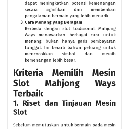
dapat meningkatkan potensi kemenangan
secara signifikan dan memberikan
pengalaman bermain yang lebih menarik.
Cara Menang yang Beragam
Berbeda dengan slot tradisional, Mahjong
Ways menawarkan berbagai cara untuk
menang, bukan hanya garis pembayaran
tunggal. Ini berarti bahwa peluang untuk
mencocokkan simbol dan meraih
kemenangan lebih besar.
Kriteria Memilih Mesin
Slot Mahjong Ways
Terbaik
1.
Riset dan Tinjauan Mesin
Slot
Sebelum memutuskan untuk bermain pada mesin