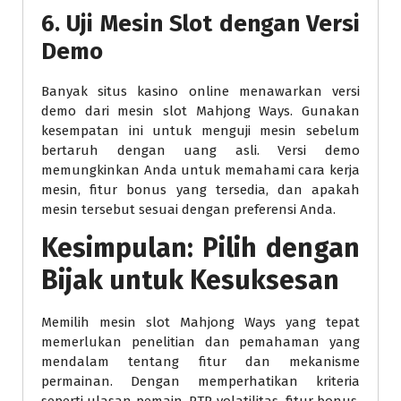
6.
Uji Mesin Slot dengan Versi
Demo
Banyak situs kasino online menawarkan versi
demo dari mesin slot Mahjong Ways. Gunakan
kesempatan ini untuk menguji mesin sebelum
bertaruh dengan uang asli. Versi demo
memungkinkan Anda untuk memahami cara kerja
mesin, fitur bonus yang tersedia, dan apakah
mesin tersebut sesuai dengan preferensi Anda.
Kesimpulan: Pilih dengan
Bijak untuk Kesuksesan
Memilih mesin slot Mahjong Ways yang tepat
memerlukan penelitian dan pemahaman yang
mendalam tentang fitur dan mekanisme
permainan. Dengan memperhatikan kriteria