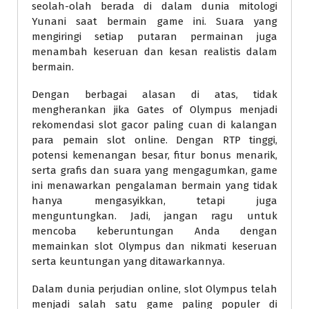
seolah-olah berada di dalam dunia mitologi
Yunani saat bermain game ini. Suara yang
mengiringi setiap putaran permainan juga
menambah keseruan dan kesan realistis dalam
bermain.
Dengan berbagai alasan di atas, tidak
mengherankan jika Gates of Olympus menjadi
rekomendasi slot gacor paling cuan di kalangan
para pemain slot online. Dengan RTP tinggi,
potensi kemenangan besar, fitur bonus menarik,
serta grafis dan suara yang mengagumkan, game
ini menawarkan pengalaman bermain yang tidak
hanya mengasyikkan, tetapi juga
menguntungkan. Jadi, jangan ragu untuk
mencoba keberuntungan Anda dengan
memainkan slot Olympus dan nikmati keseruan
serta keuntungan yang ditawarkannya.
Dalam dunia perjudian online, slot Olympus telah
menjadi salah satu game paling populer di