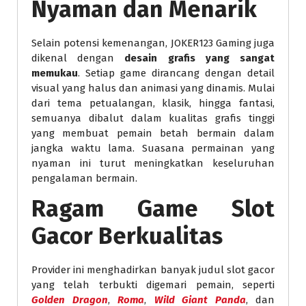
Nyaman dan Menarik
Selain potensi kemenangan, JOKER123 Gaming juga
dikenal dengan
desain grafis yang sangat
memukau
. Setiap game dirancang dengan detail
visual yang halus dan animasi yang dinamis. Mulai
dari tema petualangan, klasik, hingga fantasi,
semuanya dibalut dalam kualitas grafis tinggi
yang membuat pemain betah bermain dalam
jangka waktu lama. Suasana permainan yang
nyaman ini turut meningkatkan keseluruhan
pengalaman bermain.
Ragam Game Slot
Gacor Berkualitas
Provider ini menghadirkan banyak judul slot gacor
yang telah terbukti digemari pemain, seperti
Golden Dragon
,
Roma
,
Wild Giant Panda
, dan