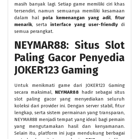
masih banyak lagi. Setiap game memiliki ciri khas
tersendiri, namun semuanya memiliki kesamaan
dalam hal
pola kemenangan yang adil
,
fitur
menarik
, serta
interface yang user-friendly
di
semua perangkat.
NEYMAR88: Situs Slot
Paling Gacor Penyedia
JOKER123 Gaming
Untuk menikmati game dari JOKER123 Gaming
secara maksimal,
NEYMAR88
hadir sebagai situs
slot paling gacor yang menyediakan seluruh
koleksi dari provider ini. Dengan server stabil, fitur
lengkap, serta sistem permainan yang transparan,
NEYMAR88 menjadi tempat yang ideal bagi pemain
yang mengutamakan hasil dan kenyamanan.
Selain itu, platform ini juga mendukung berbagai