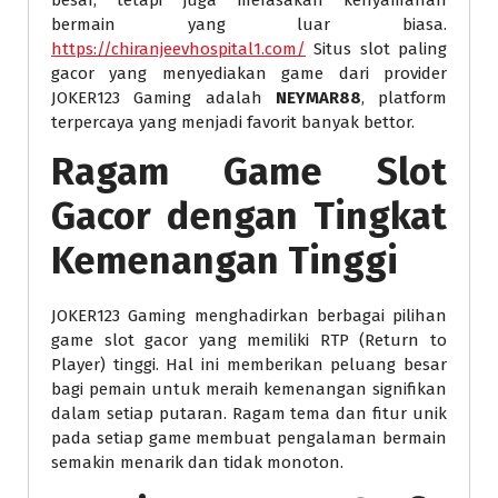
bermain yang luar biasa.
https://chiranjeevhospital1.com/
Situs slot paling
gacor yang menyediakan game dari provider
JOKER123 Gaming adalah
NEYMAR88
, platform
terpercaya yang menjadi favorit banyak bettor.
Ragam Game Slot
Gacor dengan Tingkat
Kemenangan Tinggi
JOKER123 Gaming menghadirkan berbagai pilihan
game slot gacor yang memiliki RTP (Return to
Player) tinggi. Hal ini memberikan peluang besar
bagi pemain untuk meraih kemenangan signifikan
dalam setiap putaran. Ragam tema dan fitur unik
pada setiap game membuat pengalaman bermain
semakin menarik dan tidak monoton.