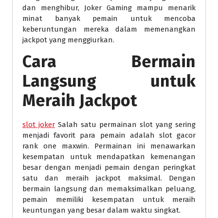
dan menghibur, Joker Gaming mampu menarik
minat banyak pemain untuk mencoba
keberuntungan mereka dalam memenangkan
jackpot yang menggiurkan.
Cara Bermain
Langsung untuk
Meraih Jackpot
slot joker
Salah satu permainan slot yang sering
menjadi favorit para pemain adalah slot gacor
rank one maxwin. Permainan ini menawarkan
kesempatan untuk mendapatkan kemenangan
besar dengan menjadi pemain dengan peringkat
satu dan meraih jackpot maksimal. Dengan
bermain langsung dan memaksimalkan peluang,
pemain memiliki kesempatan untuk meraih
keuntungan yang besar dalam waktu singkat.