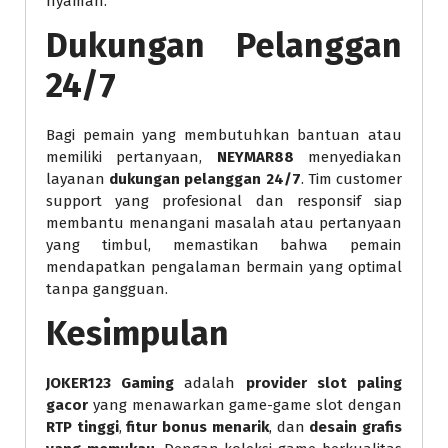
nyaman.
Dukungan Pelanggan
24/7
Bagi pemain yang membutuhkan bantuan atau
memiliki pertanyaan,
NEYMAR88
menyediakan
layanan
dukungan pelanggan 24/7
. Tim customer
support yang profesional dan responsif siap
membantu menangani masalah atau pertanyaan
yang timbul, memastikan bahwa pemain
mendapatkan pengalaman bermain yang optimal
tanpa gangguan.
Kesimpulan
JOKER123 Gaming
adalah
provider slot paling
gacor
yang menawarkan game-game slot dengan
RTP tinggi
,
fitur bonus menarik
, dan
desain grafis