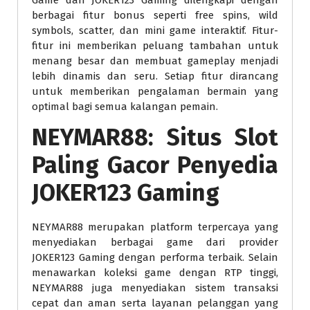
berbagai fitur bonus seperti free spins, wild
symbols, scatter, dan mini game interaktif. Fitur-
fitur ini memberikan peluang tambahan untuk
menang besar dan membuat gameplay menjadi
lebih dinamis dan seru. Setiap fitur dirancang
untuk memberikan pengalaman bermain yang
optimal bagi semua kalangan pemain.
NEYMAR88: Situs Slot
Paling Gacor Penyedia
JOKER123 Gaming
NEYMAR88 merupakan platform terpercaya yang
menyediakan berbagai game dari provider
JOKER123 Gaming dengan performa terbaik. Selain
menawarkan koleksi game dengan RTP tinggi,
NEYMAR88 juga menyediakan sistem transaksi
cepat dan aman serta layanan pelanggan yang