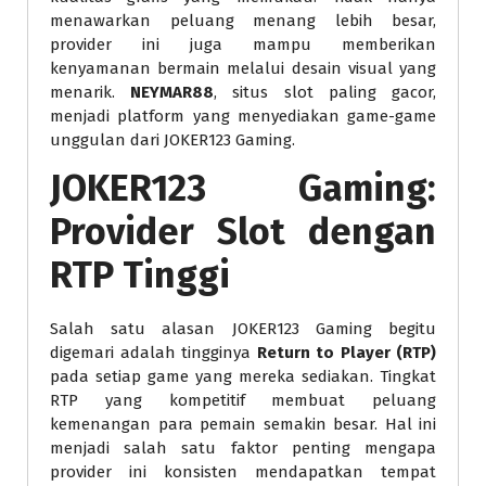
menawarkan peluang menang lebih besar,
provider ini juga mampu memberikan
kenyamanan bermain melalui desain visual yang
menarik.
NEYMAR88
, situs slot paling gacor,
menjadi platform yang menyediakan game-game
unggulan dari JOKER123 Gaming.
JOKER123 Gaming:
Provider Slot dengan
RTP Tinggi
Salah satu alasan JOKER123 Gaming begitu
digemari adalah tingginya
Return to Player (RTP)
pada setiap game yang mereka sediakan. Tingkat
RTP yang kompetitif membuat peluang
kemenangan para pemain semakin besar. Hal ini
menjadi salah satu faktor penting mengapa
provider ini konsisten mendapatkan tempat