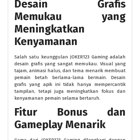
Desain Grafis
Memukau yang
Meningkatkan
Kenyamanan
Salah satu keunggulan JOKER123 Gaming adalah
desain grafis yang sangat memukau. Visual yang
tajam, animasi halus, dan tema menarik membuat
pemain betah berlama-lama bermain. Desain
grafis yang apik ini tidak hanya mempercantik
tampilan, tetapi juga meningkatkan fokus dan
kenyamanan pemain selama bertaruh.
Fitur Bonus dan
Gameplay Menarik
Game dari JOKER123 Gaming dilengkapi dengan