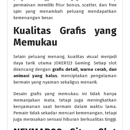
permainan memiliki fitur bonus, scatter, dan free
spin yang menambah peluang mendapatkan
kemenangan besar.
Kualitas Grafis yang
Memukau
Selain peluang menang, kualitas visual menjadi
daya tarik utama JOKER123 Gaming. Setiap slot
dirancang dengan
grafis detail, warna cerah, dan
animasi yang halus
, menciptakan pengalaman
bermain yang nyaman sekaligus menarik.
Desain grafis yang memukau ini tidak hanya
memanjakan mata, tetapi juga meningkatkan
kenyamanan saat bermain dalam waktu lama.
Pemain tidak sekadar mencari kemenangan, tetapi
juga merasakan sensasi hiburan berkualitas tinggi.