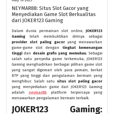
NEYMAR88: Situs Slot Gacor yang
Menyediakan Game Slot Berkualitas
dari JOKER123 Gaming
Dalam dunia permainan slot online,
JOKER123
Gaming
telah membuktikan dirinya sebagai
provider slot paling gacor
yang menawarkan
game-game slot dengan
tingkat kemenangan
tinggi
dan
desain grafis yang memukau
. Sebagai
salah satu penyedia game terkemuka, JOKER123
Gaming menghadirkan berbagai pilihan game slot
yang sangat digemari oleh para pemain, berkat
RTP yang tinggi dan pengalaman bermain yang
menghibur. Salah satu
situs slot paling gacor
yang menyediakan game dari JOKER123 Gaming
adalah
neymar88
, platform terpercaya yang
menawarkan pengalaman bermain terbaik.
JOKER123 Gaming: