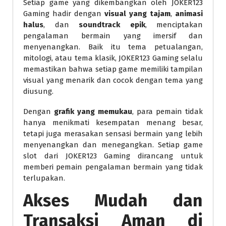
Setiap game yang dikembangkan oleh JOKER123
Gaming hadir dengan
visual yang tajam
,
animasi
halus
, dan
soundtrack epik
, menciptakan
pengalaman bermain yang imersif dan
menyenangkan. Baik itu tema petualangan,
mitologi, atau tema klasik, JOKER123 Gaming selalu
memastikan bahwa setiap game memiliki tampilan
visual yang menarik dan cocok dengan tema yang
diusung.
Dengan
grafik yang memukau
, para pemain tidak
hanya menikmati kesempatan menang besar,
tetapi juga merasakan sensasi bermain yang lebih
menyenangkan dan menegangkan. Setiap game
slot dari JOKER123 Gaming dirancang untuk
memberi pemain pengalaman bermain yang tidak
terlupakan.
Akses Mudah dan
Transaksi Aman di