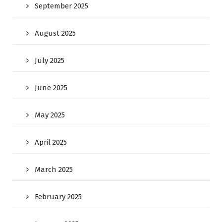
September 2025
August 2025
July 2025
June 2025
May 2025
April 2025
March 2025
February 2025