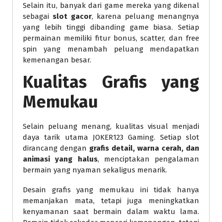
Selain itu, banyak dari game mereka yang dikenal
sebagai
slot gacor
, karena peluang menangnya
yang lebih tinggi dibanding game biasa. Setiap
permainan memiliki fitur bonus, scatter, dan free
spin yang menambah peluang mendapatkan
kemenangan besar.
Kualitas Grafis yang
Memukau
Selain peluang menang, kualitas visual menjadi
daya tarik utama JOKER123 Gaming. Setiap slot
dirancang dengan
grafis detail, warna cerah, dan
animasi yang halus
, menciptakan pengalaman
bermain yang nyaman sekaligus menarik.
Desain grafis yang memukau ini tidak hanya
memanjakan mata, tetapi juga meningkatkan
kenyamanan saat bermain dalam waktu lama.