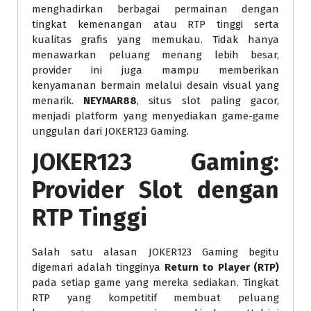
menghadirkan berbagai permainan dengan
tingkat kemenangan atau RTP tinggi serta
kualitas grafis yang memukau. Tidak hanya
menawarkan peluang menang lebih besar,
provider ini juga mampu memberikan
kenyamanan bermain melalui desain visual yang
menarik.
NEYMAR88
, situs slot paling gacor,
menjadi platform yang menyediakan game-game
unggulan dari JOKER123 Gaming.
JOKER123 Gaming:
Provider Slot dengan
RTP Tinggi
Salah satu alasan JOKER123 Gaming begitu
digemari adalah tingginya
Return to Player (RTP)
pada setiap game yang mereka sediakan. Tingkat
RTP yang kompetitif membuat peluang