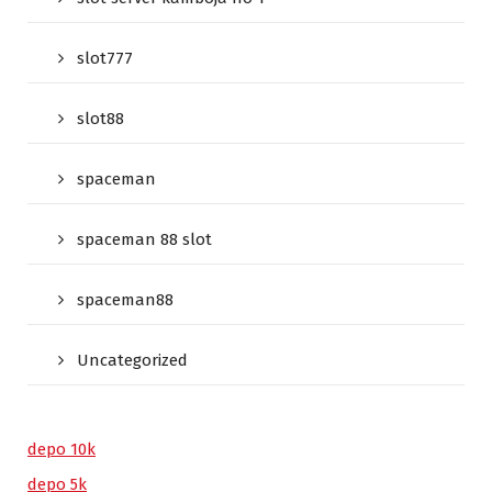
slot777
slot88
spaceman
spaceman 88 slot
spaceman88
Uncategorized
depo 10k
depo 5k