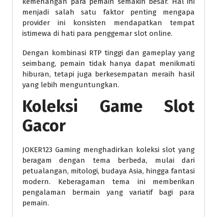
kemenangan para pemain semakin besar. Hal ini
menjadi salah satu faktor penting mengapa
provider ini konsisten mendapatkan tempat
istimewa di hati para penggemar slot online.
Dengan kombinasi RTP tinggi dan gameplay yang
seimbang, pemain tidak hanya dapat menikmati
hiburan, tetapi juga berkesempatan meraih hasil
yang lebih menguntungkan.
Koleksi Game Slot
Gacor
JOKER123 Gaming menghadirkan koleksi slot yang
beragam dengan tema berbeda, mulai dari
petualangan, mitologi, budaya Asia, hingga fantasi
modern. Keberagaman tema ini memberikan
pengalaman bermain yang variatif bagi para
pemain.