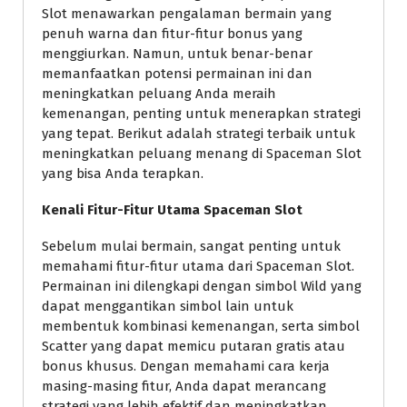
Slot menawarkan pengalaman bermain yang
penuh warna dan fitur-fitur bonus yang
menggiurkan. Namun, untuk benar-benar
memanfaatkan potensi permainan ini dan
meningkatkan peluang Anda meraih
kemenangan, penting untuk menerapkan strategi
yang tepat. Berikut adalah strategi terbaik untuk
meningkatkan peluang menang di Spaceman Slot
yang bisa Anda terapkan.
Kenali Fitur-Fitur Utama Spaceman Slot
Sebelum mulai bermain, sangat penting untuk
memahami fitur-fitur utama dari Spaceman Slot.
Permainan ini dilengkapi dengan simbol Wild yang
dapat menggantikan simbol lain untuk
membentuk kombinasi kemenangan, serta simbol
Scatter yang dapat memicu putaran gratis atau
bonus khusus. Dengan memahami cara kerja
masing-masing fitur, Anda dapat merancang
strategi yang lebih efektif dan meningkatkan