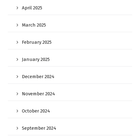
April 2025
March 2025
February 2025
January 2025
December 2024
November 2024
October 2024
September 2024