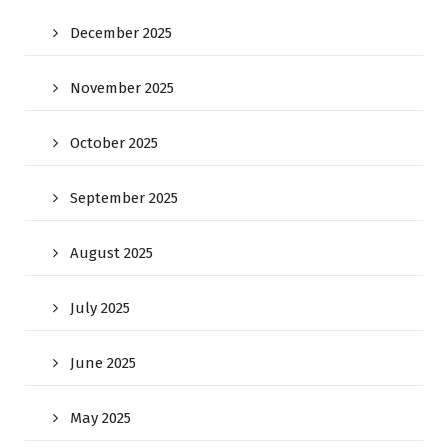
December 2025
November 2025
October 2025
September 2025
August 2025
July 2025
June 2025
May 2025