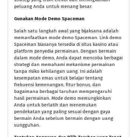
peluang Anda untuk menang besar.
Gunakan Mode Demo Spaceman
Salah satu langkah awal yang bijaksana adalah
memanfaatkan mode demo Spaceman. Link demo
Spaceman biasanya tersedia di situs kasino atau
platform penyedia permainan. Dengan bermain
dalam mode demo, Anda dapat mencoba berbagai
strategi dan memahami mekanisme permainan
tanpa risiko kehilangan uang. Ini adalah
kesempatan emas untuk belajar tentang
frekuensi kemenangan, fitur bonus, dan
bagaimana berbagai taruhan mempengaruhi
hasil permainan. Mode demo memungkinkan
Anda untuk berlatih dan menemukan
pendekatan yang paling sesuai dengan gaya
bermain Anda sebelum bermain dengan uang
sungguhan.