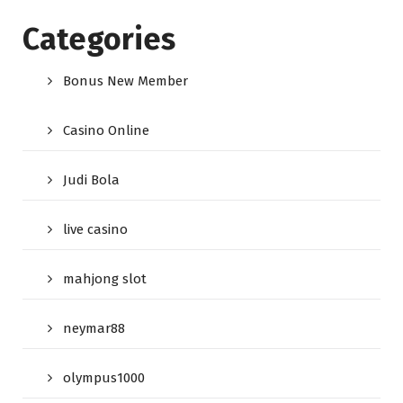
Categories
Bonus New Member
Casino Online
Judi Bola
live casino
mahjong slot
neymar88
olympus1000