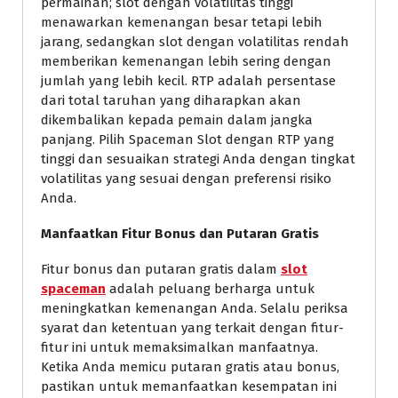
permainan; slot dengan volatilitas tinggi
menawarkan kemenangan besar tetapi lebih
jarang, sedangkan slot dengan volatilitas rendah
memberikan kemenangan lebih sering dengan
jumlah yang lebih kecil. RTP adalah persentase
dari total taruhan yang diharapkan akan
dikembalikan kepada pemain dalam jangka
panjang. Pilih Spaceman Slot dengan RTP yang
tinggi dan sesuaikan strategi Anda dengan tingkat
volatilitas yang sesuai dengan preferensi risiko
Anda.
Manfaatkan Fitur Bonus dan Putaran Gratis
Fitur bonus dan putaran gratis dalam
slot
spaceman
adalah peluang berharga untuk
meningkatkan kemenangan Anda. Selalu periksa
syarat dan ketentuan yang terkait dengan fitur-
fitur ini untuk memaksimalkan manfaatnya.
Ketika Anda memicu putaran gratis atau bonus,
pastikan untuk memanfaatkan kesempatan ini