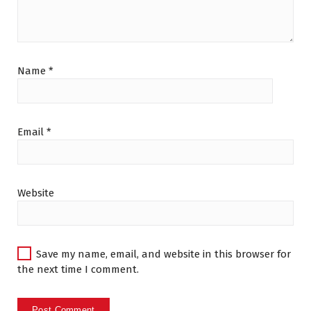
Name
*
Email
*
Website
Save my name, email, and website in this browser for
the next time I comment.