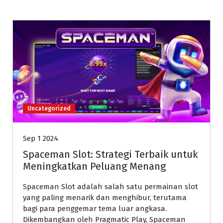
Uncategorized
Sep 1 2024
Spaceman Slot: Strategi Terbaik untuk
Meningkatkan Peluang Menang
Spaceman Slot adalah salah satu permainan slot
yang paling menarik dan menghibur, terutama
bagi para penggemar tema luar angkasa.
Dikembangkan oleh Pragmatic Play, Spaceman