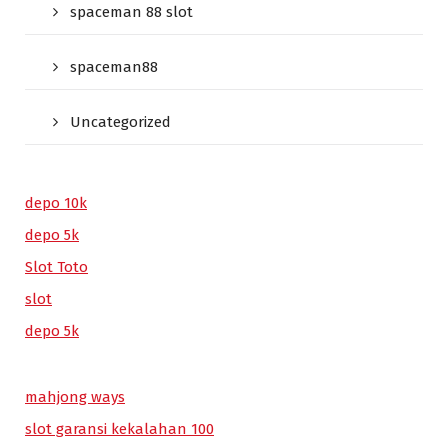
spaceman 88 slot
spaceman88
Uncategorized
depo 10k
depo 5k
Slot Toto
slot
depo 5k
mahjong ways
slot garansi kekalahan 100