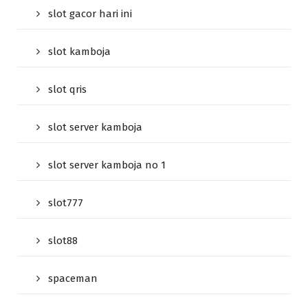
slot gacor hari ini
slot kamboja
slot qris
slot server kamboja
slot server kamboja no 1
slot777
slot88
spaceman