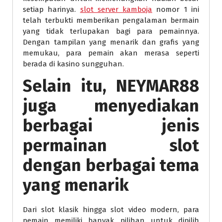
setiap harinya.
slot server kamboja
nomor 1 ini
telah terbukti memberikan pengalaman bermain
yang tidak terlupakan bagi para pemainnya.
Dengan tampilan yang menarik dan grafis yang
memukau, para pemain akan merasa seperti
berada di kasino sungguhan.
Selain itu, NEYMAR88
juga menyediakan
berbagai jenis
permainan slot
dengan berbagai tema
yang menarik
Dari slot klasik hingga slot video modern, para
pemain memiliki banyak pilihan untuk dipilih