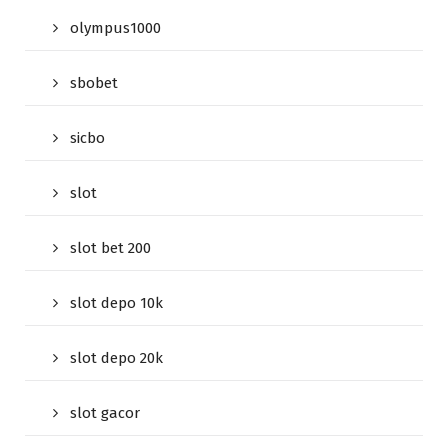
olympus1000
sbobet
sicbo
slot
slot bet 200
slot depo 10k
slot depo 20k
slot gacor