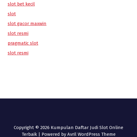
slot bet kecil
slot
slot gacor maxwin
slot resmi
pragmatic slot
slot resmi
Copyright © 2026 Kumpulan Daftar Judi Slot Online
Terbaik | Powered by
Avril WordPress Theme