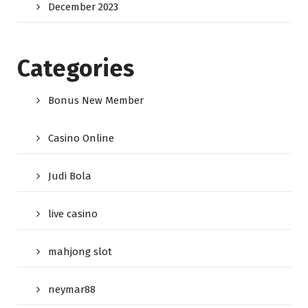
December 2023
Categories
Bonus New Member
Casino Online
Judi Bola
live casino
mahjong slot
neymar88