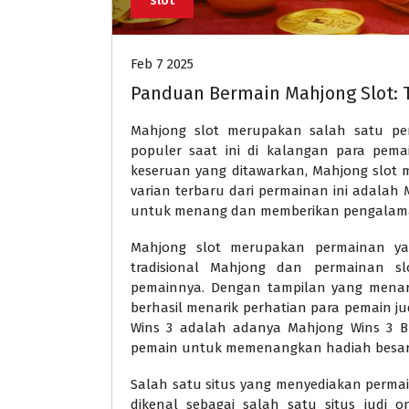
Feb 7 2025
Panduan Bermain Mahjong Slot: 
Mahjong slot merupakan salah satu p
populer saat ini di kalangan para pema
keseruan yang ditawarkan, Mahjong slot me
varian terbaru dari permainan ini adalah
untuk menang dan memberikan pengalama
Mahjong slot merupakan permainan y
tradisional Mahjong dan permainan s
pemainnya. Dengan tampilan yang menar
berhasil menarik perhatian para pemain jud
Wins 3 adalah adanya Mahjong Wins 3 B
pemain untuk memenangkan hadiah besar
Salah satu situs yang menyediakan permai
dikenal sebagai salah satu situs judi o