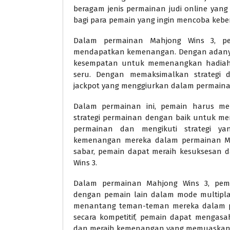
beragam jenis permainan judi online yang
bagi para pemain yang ingin mencoba keb
Dalam permainan Mahjong Wins 3, p
mendapatkan kemenangan. Dengan adanya f
kesempatan untuk memenangkan hadiah 
seru. Dengan memaksimalkan strategi
jackpot yang menggiurkan dalam permaina
Dalam permainan ini, pemain harus me
strategi permainan dengan baik untuk 
permainan dan mengikuti strategi y
kemenangan mereka dalam permainan Mah
sabar, pemain dapat meraih kesuksesan
Wins 3.
Dalam permainan Mahjong Wins 3, pema
dengan pemain lain dalam mode multiplay
menantang teman-teman mereka dalam p
secara kompetitif, pemain dapat menga
dan meraih kemenangan yang memuaskan