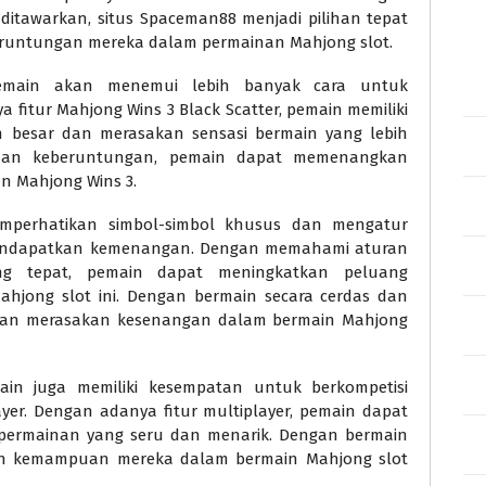
 ditawarkan, situs Spaceman88 menjadi pilihan tepat
eruntungan mereka dalam permainan Mahjong slot.
emain akan menemui lebih banyak cara untuk
itur Mahjong Wins 3 Black Scatter, pemain memiliki
besar dan merasakan sensasi bermain yang lebih
 dan keberuntungan, pemain dapat memenangkan
n Mahjong Wins 3.
mperhatikan simbol-simbol khusus dan mengatur
mendapatkan kemenangan. Dengan memahami aturan
ang tepat, pemain dapat meningkatkan peluang
jong slot ini. Dengan bermain secara cerdas dan
 dan merasakan kesenangan dalam bermain Mahjong
in juga memiliki kesempatan untuk berkompetisi
er. Dengan adanya fitur multiplayer, pemain dapat
ermainan yang seru dan menarik. Dengan bermain
sah kemampuan mereka dalam bermain Mahjong slot
.