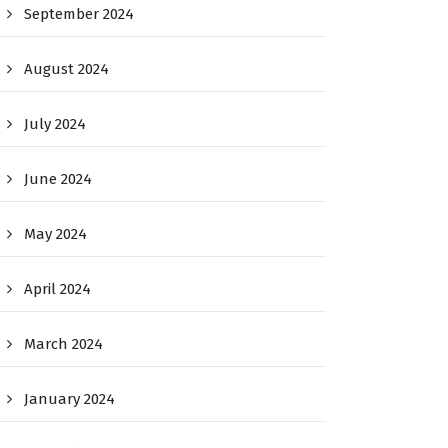
September 2024
August 2024
July 2024
June 2024
May 2024
April 2024
March 2024
January 2024