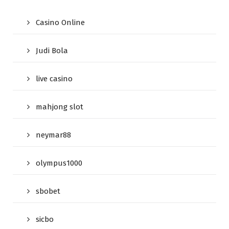
Casino Online
Judi Bola
live casino
mahjong slot
neymar88
olympus1000
sbobet
sicbo