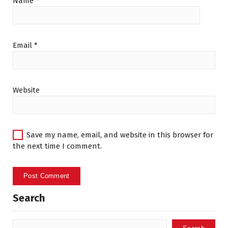
Name
*
Email
*
Website
Save my name, email, and website in this browser for
the next time I comment.
Search