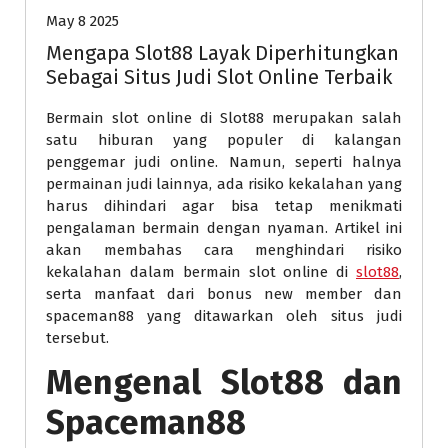
May 8 2025
Mengapa Slot88 Layak Diperhitungkan
Sebagai Situs Judi Slot Online Terbaik
Bermain slot online di Slot88 merupakan salah
satu hiburan yang populer di kalangan
penggemar judi online. Namun, seperti halnya
permainan judi lainnya, ada risiko kekalahan yang
harus dihindari agar bisa tetap menikmati
pengalaman bermain dengan nyaman. Artikel ini
akan membahas cara menghindari risiko
kekalahan dalam bermain slot online di
slot88
,
serta manfaat dari bonus new member dan
spaceman88 yang ditawarkan oleh situs judi
tersebut.
Mengenal Slot88 dan
Spaceman88