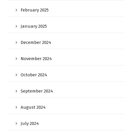
February 2025
January 2025
December 2024
November 2024
October 2024
September 2024
August 2024
July 2024