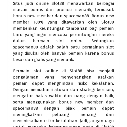
Situs judi online Slot88 menawarkan berbagai
macam bonus dan promosi menarik, termasuk
bonus new member dan spaceman88. Bonus new
member 100% yang ditawarkan oleh Slot88
memberikan keuntungan tambahan bagi pemain
baru yang ingin mencoba peruntungan mereka
dalam bermain slot online. Sedangkan
spaceman88 adalah salah satu permainan slot
yang disukai oleh banyak pemain karena bonus
besar dan grafis yang menarik.
Bermain slot online di Slot88 bisa menjadi
pengalaman yang menyenangkan asalkan
pemain dapat menghindari risiko kekalahan.
Dengan memahami aturan dan strategi bermain,
mengatur batas waktu dan uang dengan baik,
serta menggunakan bonus new member dan
spaceman88 dengan bijak, pemain dapat
meningkatkan peluang menang dan
meminimalkan risiko kekalahan. Jadi, jangan ragu