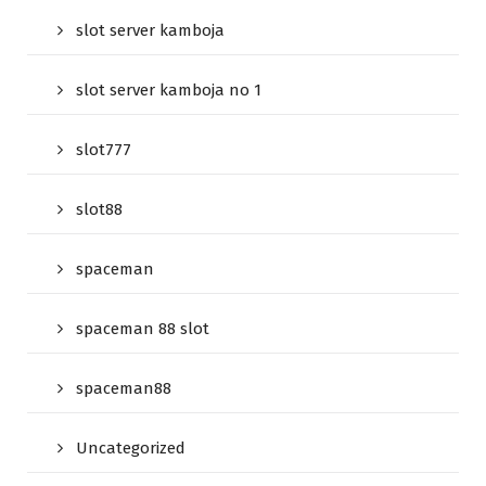
slot server kamboja
slot server kamboja no 1
slot777
slot88
spaceman
spaceman 88 slot
spaceman88
Uncategorized