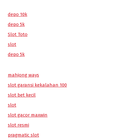
depo 10k
depo 5k
Slot Toto
slot
depo 5k
mahjong ways
slot garansi kekalahan 100
slot bet kecil
slot
slot gacor maxwin
slot resmi
pragmatic slot