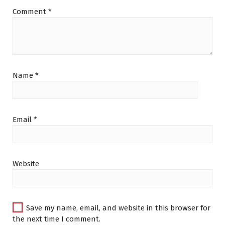
Comment
*
Name
*
Email
*
Website
Save my name, email, and website in this browser for
the next time I comment.