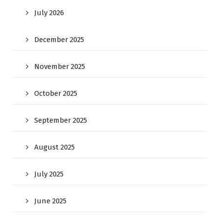
July 2026
December 2025
November 2025
October 2025
September 2025
August 2025
July 2025
June 2025