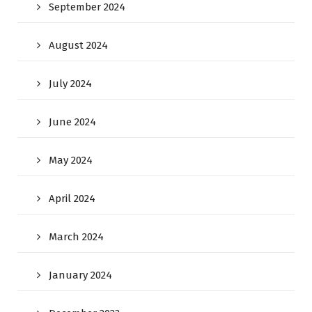
September 2024
August 2024
July 2024
June 2024
May 2024
April 2024
March 2024
January 2024