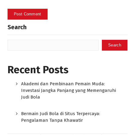
Search
Search
Recent Posts
Akademi dan Pembinaan Pemain Muda:
Investasi Jangka Panjang yang Memengaruhi
Judi Bola
Bermain Judi Bola di Situs Terpercaya:
Pengalaman Tanpa Khawatir