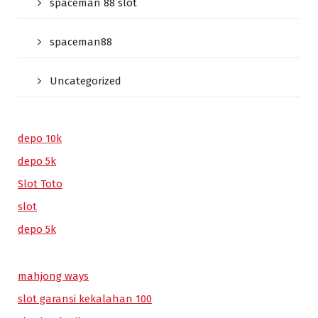
spaceman 88 slot
spaceman88
Uncategorized
depo 10k
depo 5k
Slot Toto
slot
depo 5k
mahjong ways
slot garansi kekalahan 100