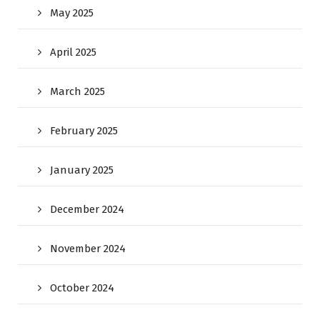
May 2025
April 2025
March 2025
February 2025
January 2025
December 2024
November 2024
October 2024