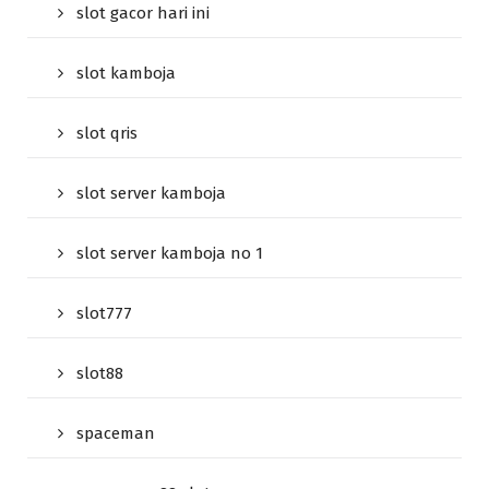
slot gacor hari ini
slot kamboja
slot qris
slot server kamboja
slot server kamboja no 1
slot777
slot88
spaceman