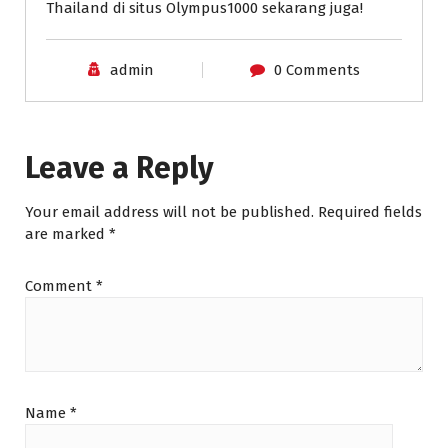
Thailand di situs Olympus1000 sekarang juga!
admin
0 Comments
Leave a Reply
Your email address will not be published.
Required fields
are marked
*
Comment
*
Name
*