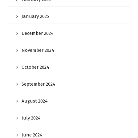
January 2025
December 2024
November 2024
October 2024
September 2024
August 2024
July 2024
June 2024