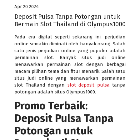
Apr 20 2024
Deposit Pulsa Tanpa Potongan untuk
Bermain Slot Thailand di Olympus1000
Pada era digital seperti sekarang ini, perjudian
online semakin diminati oleh banyak orang. Salah
satu jenis perjudian online yang populer adalah
permainan slot. Banyak situs judi online
menawarkan permainan slot dengan berbagai
macam pilihan tema dan fitur menarik. Salah satu
situs judi online yang menawarkan permainan
slot Thailand dengan
slot deposit pulsa
tanpa
potongan adalah situs Olympus1000.
Promo Terbaik:
Deposit Pulsa Tanpa
Potongan untuk