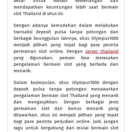
besar untuk meraih kemenangan dan
mendapatkan keuntungan lebih saat bermain
slot Thailand di situs ini.
Dengan adanya kemudahan dalam melakukan
transaksi deposit pulsa tanpa potongan dan
berbagai keunggulan lainnya, situs Olympus1000
menjadi pilihan yang tepat bagi para pecinta
permainan slot online. Dengan
server thailand
yang digunakan, pemain bisa merasakan
pengalaman bermain slot yang berbeda dan
menarik.
Dalam kesimpulan, situs Olympus1000 dengan
deposit pulsa tanpa potongan menawarkan
pengalaman bermain slot Thailand yang menarik
dan mengasyikkan. Dengan berbagai jenis
permainan slot dan bonus menarik yang
ditawarkan, situs ini menjadi pilihan yang tepat
bagi para pecinta perjudian online. Jadi, jangan
ragu untuk bergabung dan mulai bermain slot