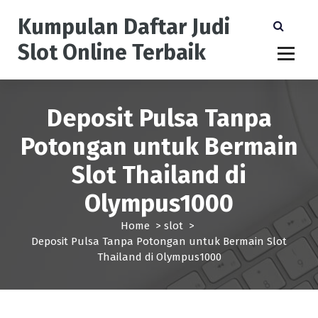
S
Kumpulan Daftar Judi
k
i
Slot Online Terbaik
p
t
o
c
Deposit Pulsa Tanpa
o
n
Potongan untuk Bermain
t
e
Slot Thailand di
n
t
Olympus1000
Home
>
slot
>
Deposit Pulsa Tanpa Potongan untuk Bermain Slot
Thailand di Olympus1000