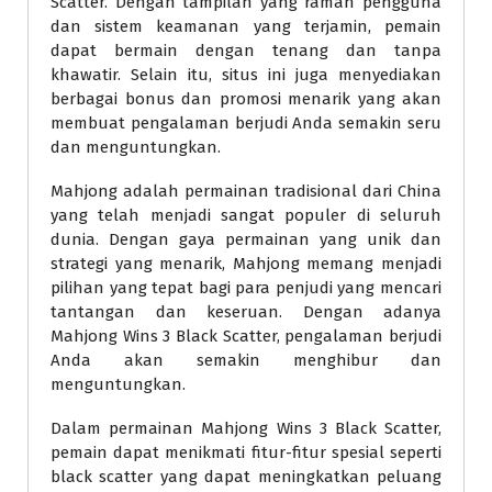
Scatter. Dengan tampilan yang ramah pengguna
dan sistem keamanan yang terjamin, pemain
dapat bermain dengan tenang dan tanpa
khawatir. Selain itu, situs ini juga menyediakan
berbagai bonus dan promosi menarik yang akan
membuat pengalaman berjudi Anda semakin seru
dan menguntungkan.
Mahjong adalah permainan tradisional dari China
yang telah menjadi sangat populer di seluruh
dunia. Dengan gaya permainan yang unik dan
strategi yang menarik, Mahjong memang menjadi
pilihan yang tepat bagi para penjudi yang mencari
tantangan dan keseruan. Dengan adanya
Mahjong Wins 3 Black Scatter, pengalaman berjudi
Anda akan semakin menghibur dan
menguntungkan.
Dalam permainan Mahjong Wins 3 Black Scatter,
pemain dapat menikmati fitur-fitur spesial seperti
black scatter yang dapat meningkatkan peluang