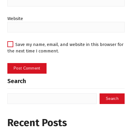
Website
Save my name, email, and website in this browser for
the next time I comment.
Search
Search
Recent Posts