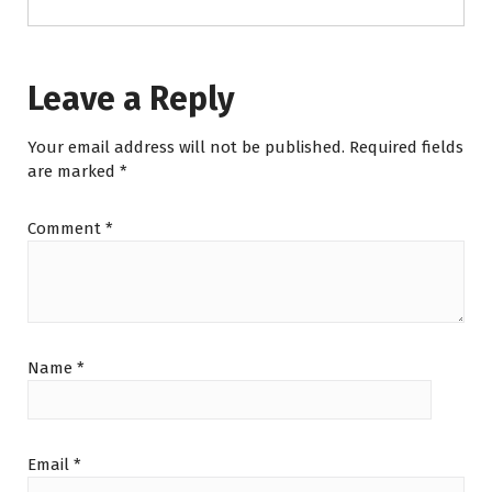
Leave a Reply
Your email address will not be published.
Required fields
are marked
*
Comment
*
Name
*
Email
*