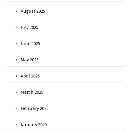
August 2025
July 2025
June 2025
May 2025
April 2025
March 2025
February 2025
January 2025