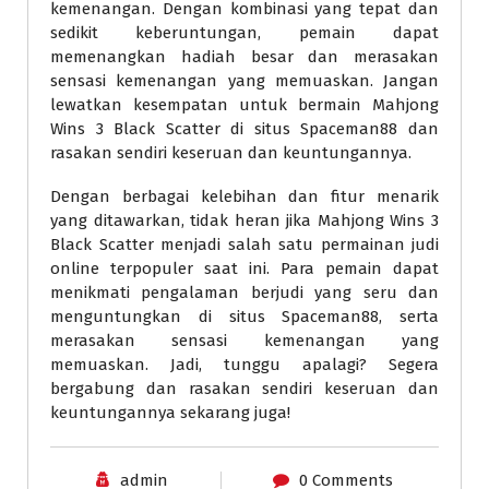
kemenangan. Dengan kombinasi yang tepat dan
sedikit keberuntungan, pemain dapat
memenangkan hadiah besar dan merasakan
sensasi kemenangan yang memuaskan. Jangan
lewatkan kesempatan untuk bermain Mahjong
Wins 3 Black Scatter di situs Spaceman88 dan
rasakan sendiri keseruan dan keuntungannya.
Dengan berbagai kelebihan dan fitur menarik
yang ditawarkan, tidak heran jika Mahjong Wins 3
Black Scatter menjadi salah satu permainan judi
online terpopuler saat ini. Para pemain dapat
menikmati pengalaman berjudi yang seru dan
menguntungkan di situs Spaceman88, serta
merasakan sensasi kemenangan yang
memuaskan. Jadi, tunggu apalagi? Segera
bergabung dan rasakan sendiri keseruan dan
keuntungannya sekarang juga!
admin
0 Comments