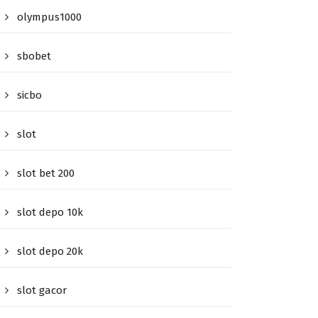
olympus1000
sbobet
sicbo
slot
slot bet 200
slot depo 10k
slot depo 20k
slot gacor