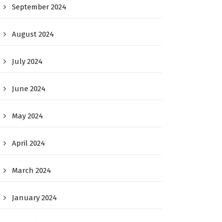
September 2024
August 2024
July 2024
June 2024
May 2024
April 2024
March 2024
January 2024