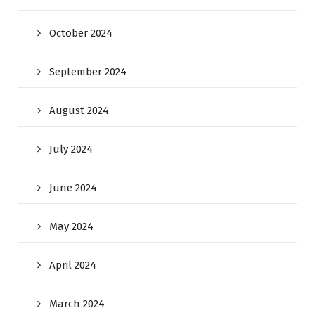
October 2024
September 2024
August 2024
July 2024
June 2024
May 2024
April 2024
March 2024