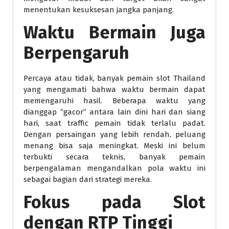
menentukan kesuksesan jangka panjang.
Waktu Bermain Juga
Berpengaruh
Percaya atau tidak, banyak pemain slot Thailand
yang mengamati bahwa waktu bermain dapat
memengaruhi hasil. Beberapa waktu yang
dianggap “gacor” antara lain dini hari dan siang
hari, saat traffic pemain tidak terlalu padat.
Dengan persaingan yang lebih rendah, peluang
menang bisa saja meningkat. Meski ini belum
terbukti secara teknis, banyak pemain
berpengalaman mengandalkan pola waktu ini
sebagai bagian dari strategi mereka.
Fokus pada Slot
dengan RTP Tinggi