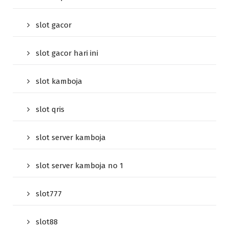
slot gacor
slot gacor hari ini
slot kamboja
slot qris
slot server kamboja
slot server kamboja no 1
slot777
slot88