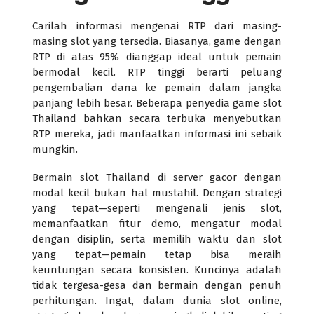
Carilah informasi mengenai RTP dari masing-
masing slot yang tersedia. Biasanya, game dengan
RTP di atas 95% dianggap ideal untuk pemain
bermodal kecil. RTP tinggi berarti peluang
pengembalian dana ke pemain dalam jangka
panjang lebih besar. Beberapa penyedia game slot
Thailand bahkan secara terbuka menyebutkan
RTP mereka, jadi manfaatkan informasi ini sebaik
mungkin.
Bermain slot Thailand di server gacor dengan
modal kecil bukan hal mustahil. Dengan strategi
yang tepat—seperti mengenali jenis slot,
memanfaatkan fitur demo, mengatur modal
dengan disiplin, serta memilih waktu dan slot
yang tepat—pemain tetap bisa meraih
keuntungan secara konsisten. Kuncinya adalah
tidak tergesa-gesa dan bermain dengan penuh
perhitungan. Ingat, dalam dunia slot online,