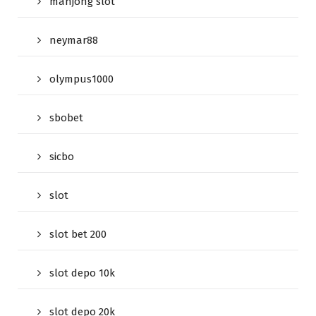
mahjong slot
neymar88
olympus1000
sbobet
sicbo
slot
slot bet 200
slot depo 10k
slot depo 20k