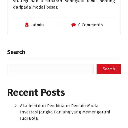
strategi dan kesabaran seringkali lebih penting
daripada modal besar.
admin
0 Comments
Search
Search
Recent Posts
Akademi dan Pembinaan Pemain Muda:
Investasi Jangka Panjang yang Memengaruhi
Judi Bola