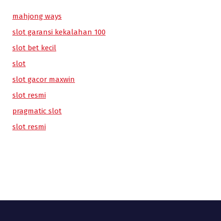
mahjong ways
slot garansi kekalahan 100
slot bet kecil
slot
slot gacor maxwin
slot resmi
pragmatic slot
slot resmi