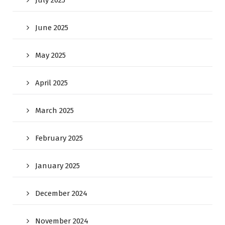
July 2025
June 2025
May 2025
April 2025
March 2025
February 2025
January 2025
December 2024
November 2024