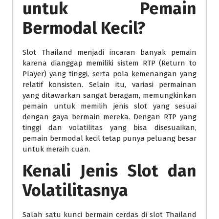
untuk Pemain
Bermodal Kecil?
Slot Thailand menjadi incaran banyak pemain
karena dianggap memiliki sistem RTP (Return to
Player) yang tinggi, serta pola kemenangan yang
relatif konsisten. Selain itu, variasi permainan
yang ditawarkan sangat beragam, memungkinkan
pemain untuk memilih jenis slot yang sesuai
dengan gaya bermain mereka. Dengan RTP yang
tinggi dan volatilitas yang bisa disesuaikan,
pemain bermodal kecil tetap punya peluang besar
untuk meraih cuan.
Kenali Jenis Slot dan
Volatilitasnya
Salah satu kunci bermain cerdas di slot Thailand