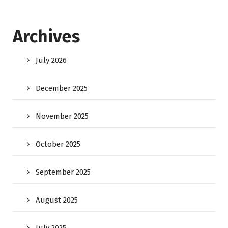
Archives
July 2026
December 2025
November 2025
October 2025
September 2025
August 2025