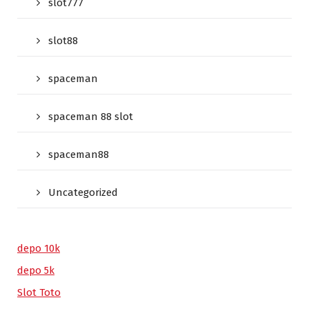
slot777
slot88
spaceman
spaceman 88 slot
spaceman88
Uncategorized
depo 10k
depo 5k
Slot Toto