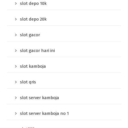
slot depo 10k
slot depo 20k
slot gacor
slot gacor hari ini
slot kamboja
slot qris
slot server kamboja
slot server kamboja no 1