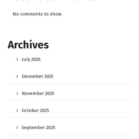
No comments to show.
Archives
July 2026
December 2025
November 2025
October 2025
September 2025