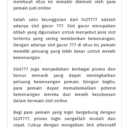
membuat situs ini semakin diminati oleh para
pemain judi online.
Salah satu keunggulan dari SLOT777 adalah
adanya slot gacor 777. Slot gacor merupakan
istilah yang digunakan untuk menyebut jenis slot
tertentu yang sering memberikan kemenangan.
Dengan adanya slot gacor 777 di situs ini, pemain
memiliki peluang yang lebih besar untuk meraih
kemenangan.
Slot777 juga menyediakan berbagai promo dan
bonus menarik yang dapat meningkatkan
peluang kemenangan pemain. Dengan begitu,
para pemain dapat memaksimalkan potensi
kemenangan mereka dan meraih kesuksesan
dalam bermain slot online.
Bagi para pemain yang ingin bergabung dengan
SLOT777, proses login sangatlah mudah dan
cepat. Cukup dengan mengakses link alternatif