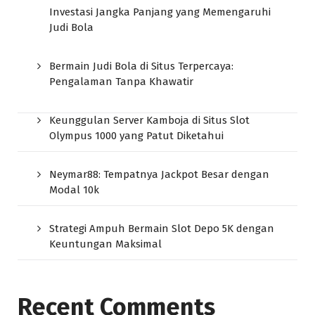
Investasi Jangka Panjang yang Memengaruhi
Judi Bola
Bermain Judi Bola di Situs Terpercaya:
Pengalaman Tanpa Khawatir
Keunggulan Server Kamboja di Situs Slot
Olympus 1000 yang Patut Diketahui
Neymar88: Tempatnya Jackpot Besar dengan
Modal 10k
Strategi Ampuh Bermain Slot Depo 5K dengan
Keuntungan Maksimal
Recent Comments