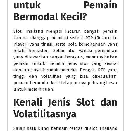
untuk Pemain
Bermodal Kecil?
Slot Thailand menjadi incaran banyak pemain
karena dianggap memiliki sistem RTP (Return to
Player) yang tinggi, serta pola kemenangan yang
relatif konsisten. Selain itu, variasi permainan
yang ditawarkan sangat beragam, memungkinkan
pemain untuk memilih jenis slot yang sesuai
dengan gaya bermain mereka. Dengan RTP yang
tinggi dan volatilitas yang bisa disesuaikan,
pemain bermodal kecil tetap punya peluang besar
untuk meraih cuan.
Kenali Jenis Slot dan
Volatilitasnya
Salah satu kunci bermain cerdas di slot Thailand