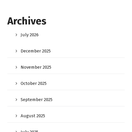
Archives
July 2026
December 2025
November 2025
October 2025
September 2025
August 2025