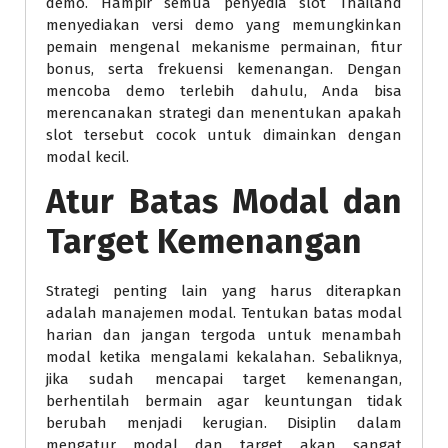
demo. Hampir semua penyedia slot Thailand
menyediakan versi demo yang memungkinkan
pemain mengenal mekanisme permainan, fitur
bonus, serta frekuensi kemenangan. Dengan
mencoba demo terlebih dahulu, Anda bisa
merencanakan strategi dan menentukan apakah
slot tersebut cocok untuk dimainkan dengan
modal kecil.
Atur Batas Modal dan
Target Kemenangan
Strategi penting lain yang harus diterapkan
adalah manajemen modal. Tentukan batas modal
harian dan jangan tergoda untuk menambah
modal ketika mengalami kekalahan. Sebaliknya,
jika sudah mencapai target kemenangan,
berhentilah bermain agar keuntungan tidak
berubah menjadi kerugian. Disiplin dalam
mengatur modal dan target akan sangat