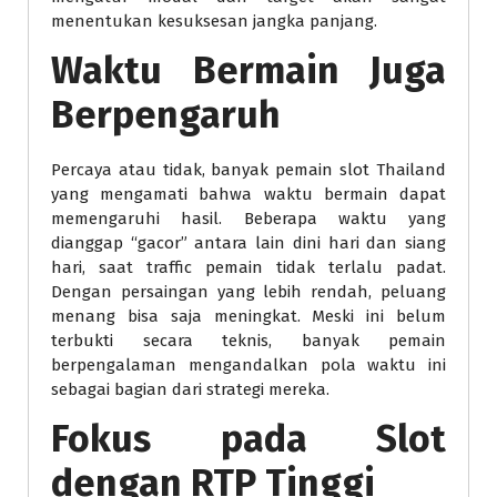
menentukan kesuksesan jangka panjang.
Waktu Bermain Juga
Berpengaruh
Percaya atau tidak, banyak pemain slot Thailand
yang mengamati bahwa waktu bermain dapat
memengaruhi hasil. Beberapa waktu yang
dianggap “gacor” antara lain dini hari dan siang
hari, saat traffic pemain tidak terlalu padat.
Dengan persaingan yang lebih rendah, peluang
menang bisa saja meningkat. Meski ini belum
terbukti secara teknis, banyak pemain
berpengalaman mengandalkan pola waktu ini
sebagai bagian dari strategi mereka.
Fokus pada Slot
dengan RTP Tinggi