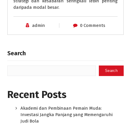
strategi dan kesabaran seringkali lebih penting
daripada modal besar.
admin
0 Comments
Search
Search
Recent Posts
Akademi dan Pembinaan Pemain Muda:
Investasi Jangka Panjang yang Memengaruhi
Judi Bola