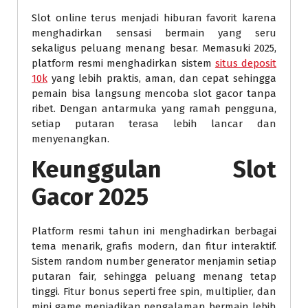
Slot online terus menjadi hiburan favorit karena
menghadirkan sensasi bermain yang seru
sekaligus peluang menang besar. Memasuki 2025,
platform resmi menghadirkan sistem
situs deposit
10k
yang lebih praktis, aman, dan cepat sehingga
pemain bisa langsung mencoba slot gacor tanpa
ribet. Dengan antarmuka yang ramah pengguna,
setiap putaran terasa lebih lancar dan
menyenangkan.
Keunggulan Slot
Gacor 2025
Platform resmi tahun ini menghadirkan berbagai
tema menarik, grafis modern, dan fitur interaktif.
Sistem random number generator menjamin setiap
putaran fair, sehingga peluang menang tetap
tinggi. Fitur bonus seperti free spin, multiplier, dan
mini game menjadikan pengalaman bermain lebih