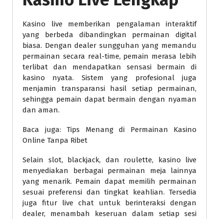
Kasino live memberikan pengalaman interaktif
yang berbeda dibandingkan permainan digital
biasa. Dengan dealer sungguhan yang memandu
permainan secara real-time, pemain merasa lebih
terlibat dan mendapatkan sensasi bermain di
kasino nyata. Sistem yang profesional juga
menjamin transparansi hasil setiap permainan,
sehingga pemain dapat bermain dengan nyaman
dan aman.
Baca juga: Tips Menang di Permainan Kasino
Online Tanpa Ribet
Selain slot, blackjack, dan roulette, kasino live
menyediakan berbagai permainan meja lainnya
yang menarik. Pemain dapat memilih permainan
sesuai preferensi dan tingkat keahlian. Tersedia
juga fitur live chat untuk berinteraksi dengan
dealer, menambah keseruan dalam setiap sesi