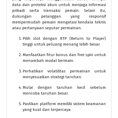
data dan proteksi akun untuk menjaga informasi
pribadi serta transaksi pemain. Selain itu,
dukungan pelanggan yang responsif
mempermudah pemain mengatasi kendala teknis
atau pertanyaan seputar permainan.
Pilih slot dengan RTP (Return to Player)
tinggi untuk peluang menang lebih besar.
Manfaatkan fitur bonus dan free spin untuk
menambah modal bermain.
Perhatikan volatilitas permainan untuk
menyesuaikan strategi taruhan.
Mulai dengan taruhan kecil sebelum
mencoba taruhan besar.
Pastikan platform memiliki sistem keamanan
yang kuat dan terpercaya.