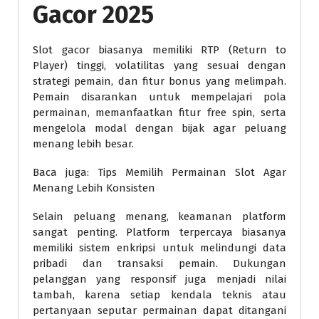
Gacor 2025
Slot gacor biasanya memiliki RTP (Return to
Player) tinggi, volatilitas yang sesuai dengan
strategi pemain, dan fitur bonus yang melimpah.
Pemain disarankan untuk mempelajari pola
permainan, memanfaatkan fitur free spin, serta
mengelola modal dengan bijak agar peluang
menang lebih besar.
Baca juga: Tips Memilih Permainan Slot Agar
Menang Lebih Konsisten
Selain peluang menang, keamanan platform
sangat penting. Platform terpercaya biasanya
memiliki sistem enkripsi untuk melindungi data
pribadi dan transaksi pemain. Dukungan
pelanggan yang responsif juga menjadi nilai
tambah, karena setiap kendala teknis atau
pertanyaan seputar permainan dapat ditangani