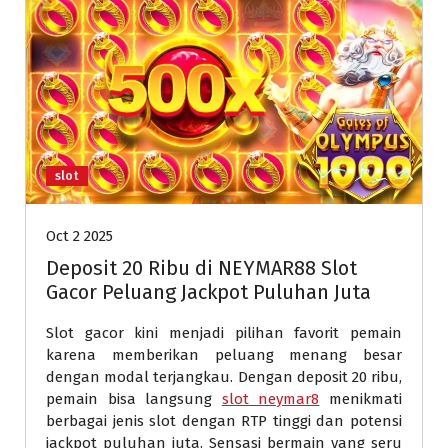
slot
Oct 2 2025
Deposit 20 Ribu di NEYMAR88 Slot
Gacor Peluang Jackpot Puluhan Juta
Slot gacor kini menjadi pilihan favorit pemain
karena memberikan peluang menang besar
dengan modal terjangkau. Dengan deposit 20 ribu,
pemain bisa langsung
slot neymar8
menikmati
berbagai jenis slot dengan RTP tinggi dan potensi
jackpot puluhan juta. Sensasi bermain yang seru