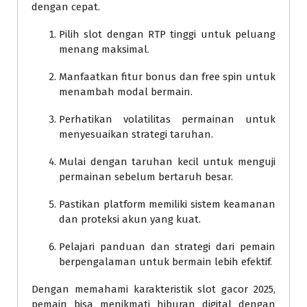
dengan cepat.
Pilih slot dengan RTP tinggi untuk peluang
menang maksimal.
Manfaatkan fitur bonus dan free spin untuk
menambah modal bermain.
Perhatikan volatilitas permainan untuk
menyesuaikan strategi taruhan.
Mulai dengan taruhan kecil untuk menguji
permainan sebelum bertaruh besar.
Pastikan platform memiliki sistem keamanan
dan proteksi akun yang kuat.
Pelajari panduan dan strategi dari pemain
berpengalaman untuk bermain lebih efektif.
Dengan memahami karakteristik slot gacor 2025,
pemain bisa menikmati hiburan digital dengan