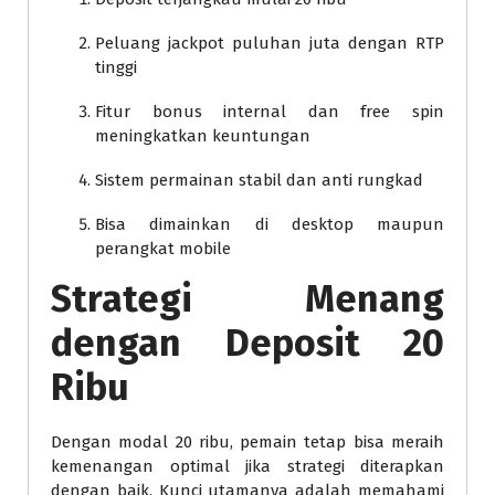
Peluang jackpot puluhan juta dengan RTP
tinggi
Fitur bonus internal dan free spin
meningkatkan keuntungan
Sistem permainan stabil dan anti rungkad
Bisa dimainkan di desktop maupun
perangkat mobile
Strategi Menang
dengan Deposit 20
Ribu
Dengan modal 20 ribu, pemain tetap bisa meraih
kemenangan optimal jika strategi diterapkan
dengan baik. Kunci utamanya adalah memahami