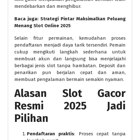
mendebarkan dan menghibur.
Baca juga: Strategi Pintar Maksimalkan Peluang
Menang Slot Online 2025
Selain fitur permainan, kemudahan proses
pendaftaran menjadi daya tarik tersendiri. Pemain
cukup mengikuti langkah sederhana untuk
membuat akun dan langsung bisa menjelajahi
berbagai jenis slot tanpa hambatan. Deposit dan
penarikan pun berjalan cepat dan aman,
membuat pengalaman bermain semakin nyaman.
Alasan Slot Gacor
Resmi 2025 Jadi
Pilihan
Pendaftaran praktis
: Proses cepat tanpa