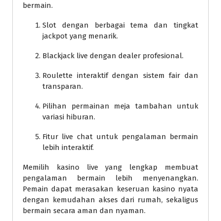
bermain.
Slot dengan berbagai tema dan tingkat
jackpot yang menarik.
Blackjack live dengan dealer profesional.
Roulette interaktif dengan sistem fair dan
transparan.
Pilihan permainan meja tambahan untuk
variasi hiburan.
Fitur live chat untuk pengalaman bermain
lebih interaktif.
Memilih kasino live yang lengkap membuat
pengalaman bermain lebih menyenangkan.
Pemain dapat merasakan keseruan kasino nyata
dengan kemudahan akses dari rumah, sekaligus
bermain secara aman dan nyaman.