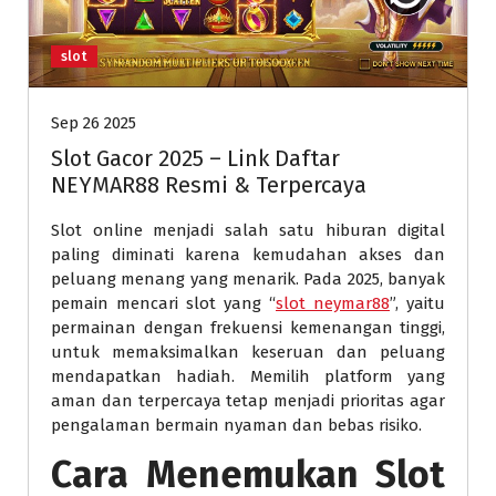
slot
Sep 26 2025
Slot Gacor 2025 – Link Daftar
NEYMAR88 Resmi & Terpercaya
Slot online menjadi salah satu hiburan digital
paling diminati karena kemudahan akses dan
peluang menang yang menarik. Pada 2025, banyak
pemain mencari slot yang “
slot neymar88
”, yaitu
permainan dengan frekuensi kemenangan tinggi,
untuk memaksimalkan keseruan dan peluang
mendapatkan hadiah. Memilih platform yang
aman dan terpercaya tetap menjadi prioritas agar
pengalaman bermain nyaman dan bebas risiko.
Cara Menemukan Slot