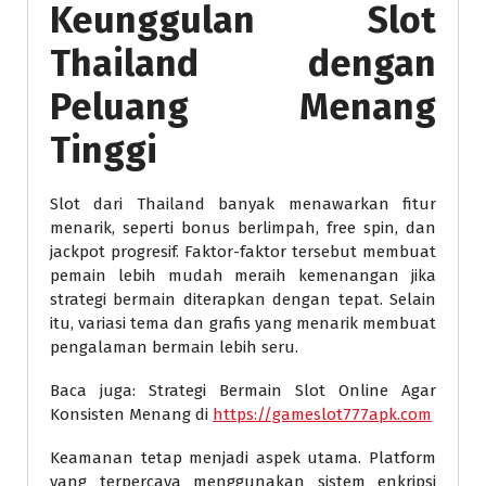
Keunggulan Slot
Thailand dengan
Peluang Menang
Tinggi
Slot dari Thailand banyak menawarkan fitur
menarik, seperti bonus berlimpah, free spin, dan
jackpot progresif. Faktor-faktor tersebut membuat
pemain lebih mudah meraih kemenangan jika
strategi bermain diterapkan dengan tepat. Selain
itu, variasi tema dan grafis yang menarik membuat
pengalaman bermain lebih seru.
Baca juga: Strategi Bermain Slot Online Agar
Konsisten Menang di
https://gameslot777apk.com
Keamanan tetap menjadi aspek utama. Platform
yang terpercaya menggunakan sistem enkripsi