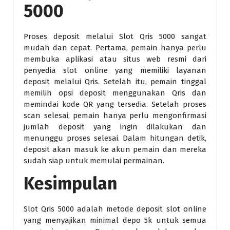
5000
Proses deposit melalui Slot Qris 5000 sangat
mudah dan cepat. Pertama, pemain hanya perlu
membuka aplikasi atau situs web resmi dari
penyedia slot online yang memiliki layanan
deposit melalui Qris. Setelah itu, pemain tinggal
memilih opsi deposit menggunakan Qris dan
memindai kode QR yang tersedia. Setelah proses
scan selesai, pemain hanya perlu mengonfirmasi
jumlah deposit yang ingin dilakukan dan
menunggu proses selesai. Dalam hitungan detik,
deposit akan masuk ke akun pemain dan mereka
sudah siap untuk memulai permainan.
Kesimpulan
Slot Qris 5000 adalah metode deposit slot online
yang menyajikan minimal depo 5k untuk semua