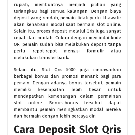
rupiah, membuatnya menjadi pilihan yang
terjangkau bagi semua kalangan. Dengan biaya
deposit yang rendah, pemain tidak perlu khawatir
akan kehabisan modal saat bermain slot online.
Selain itu, proses deposit melalui Qris juga sangat
cepat dan mudah. Cukup dengan memindai kode
QR, pemain sudah bisa melakukan deposit tanpa
perlu repot-repot mengisi formulir atau
melakukan transfer bank.
Selain itu, Slot Qris 5000 juga menawarkan
berbagai bonus dan promosi menarik bagi para
pemain. Dengan adanya bonus tersebut, pemain
memiliki kesempatan lebih besar untuk
mendapatkan kemenangan dalam permainan
slot online. Bonus-bonus tersebut dapat
membantu pemain meningkatkan modal mereka
dan bermain dengan lebih percaya diri.
Cara Deposit Slot Qris