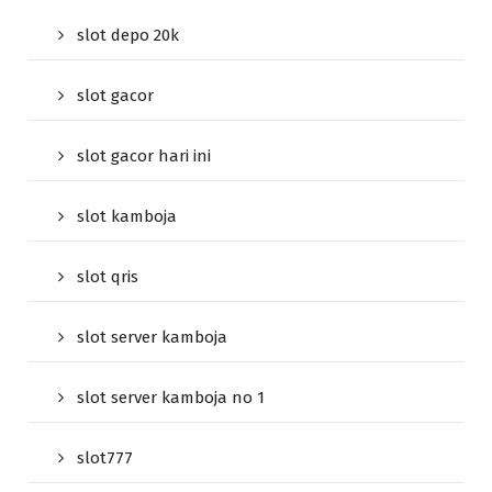
slot depo 20k
slot gacor
slot gacor hari ini
slot kamboja
slot qris
slot server kamboja
slot server kamboja no 1
slot777