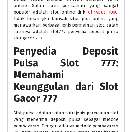
online. Salah satu permainan yang sangat
populer adalah slot online link
olmypus 1000
.
Tidak heran jika banyak situs judi online yang
menawarkan berbagai jenis permainan slot, salah
satunya adalah slot777 penyedia deposit pulsa
slot gacor 777.
Penyedia Deposit
Pulsa Slot 777:
Memahami
Keunggulan dari Slot
Gacor 777
Slot pulsa adalah salah satu jenis permainan slot
yang menerima deposit pulsa sebagai metode
pembayaran. Dengan adanya metode pembayaran