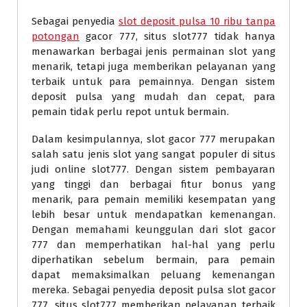
Sebagai penyedia
slot deposit pulsa 10 ribu tanpa
potongan
gacor 777, situs slot777 tidak hanya
menawarkan berbagai jenis permainan slot yang
menarik, tetapi juga memberikan pelayanan yang
terbaik untuk para pemainnya. Dengan sistem
deposit pulsa yang mudah dan cepat, para
pemain tidak perlu repot untuk bermain.
Dalam kesimpulannya, slot gacor 777 merupakan
salah satu jenis slot yang sangat populer di situs
judi online slot777. Dengan sistem pembayaran
yang tinggi dan berbagai fitur bonus yang
menarik, para pemain memiliki kesempatan yang
lebih besar untuk mendapatkan kemenangan.
Dengan memahami keunggulan dari slot gacor
777 dan memperhatikan hal-hal yang perlu
diperhatikan sebelum bermain, para pemain
dapat memaksimalkan peluang kemenangan
mereka. Sebagai penyedia deposit pulsa slot gacor
777, situs slot777 memberikan pelayanan terbaik