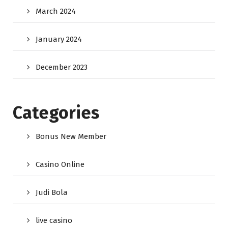
March 2024
January 2024
December 2023
Categories
Bonus New Member
Casino Online
Judi Bola
live casino