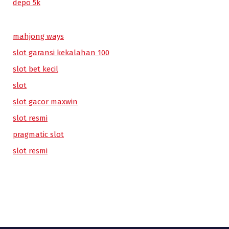
depo 5k
mahjong ways
slot garansi kekalahan 100
slot bet kecil
slot
slot gacor maxwin
slot resmi
pragmatic slot
slot resmi