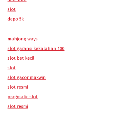
slot
depo 5k
mahjong ways
slot garansi kekalahan 100
slot bet kecil
slot
slot gacor maxwin
slot resmi
pragmatic slot
slot resmi