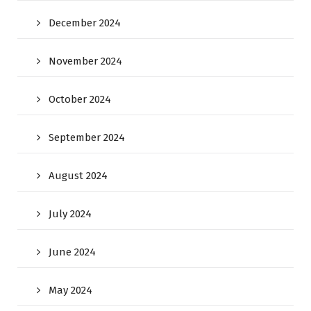
December 2024
November 2024
October 2024
September 2024
August 2024
July 2024
June 2024
May 2024