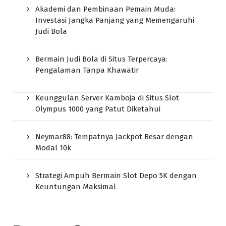
Akademi dan Pembinaan Pemain Muda:
Investasi Jangka Panjang yang Memengaruhi
Judi Bola
Bermain Judi Bola di Situs Terpercaya:
Pengalaman Tanpa Khawatir
Keunggulan Server Kamboja di Situs Slot
Olympus 1000 yang Patut Diketahui
Neymar88: Tempatnya Jackpot Besar dengan
Modal 10k
Strategi Ampuh Bermain Slot Depo 5K dengan
Keuntungan Maksimal