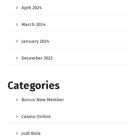
April 2024
March 2024
January 2024
December 2023
Categories
Bonus New Member
Casino Online
Judi Bola