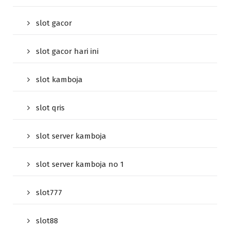
slot gacor
slot gacor hari ini
slot kamboja
slot qris
slot server kamboja
slot server kamboja no 1
slot777
slot88