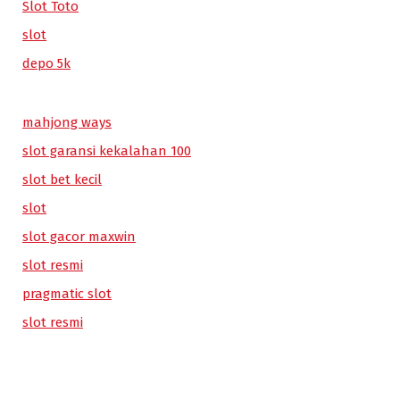
Slot Toto
slot
depo 5k
mahjong ways
slot garansi kekalahan 100
slot bet kecil
slot
slot gacor maxwin
slot resmi
pragmatic slot
slot resmi