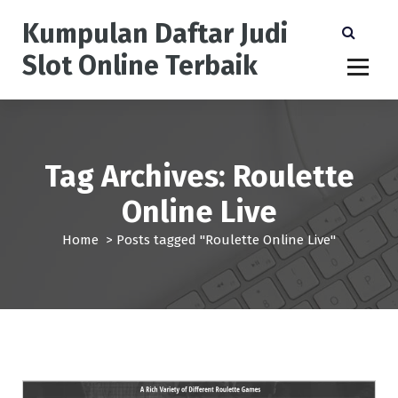
S
Kumpulan Daftar Judi
k
i
Slot Online Terbaik
p
t
o
c
o
n
Tag Archives: Roulette
t
Online Live
e
n
Home
>
Posts tagged "Roulette Online Live"
t