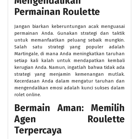
Mengendalikan
Permainan Roulette
Jangan biarkan keberuntungan acak menguasai
permainan Anda. Gunakan strategi dan taktik
untuk memanfaatkan peluang sebaik mungkin.
Salah satu strategi yang populer adalah
Martingale, di mana Anda meningkatkan taruhan
setiap kali kalah untuk mendapatkan kembali
kerugian Anda. Namun, ingatlah bahwa tidak ada
strategi yang menjamin kemenangan mutlak.
Kecerdasan Anda dalam mengatur taruhan dan
mengendalikan emosi adalah kunci sukses dalam
rolet online.
Bermain Aman: Memilih
Agen Roulette
Terpercaya