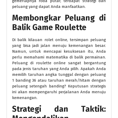
gemerlapnya roda putar, terdapat strategi dan
peluang yang dapat Anda manfaatkan.
Membongkar Peluang di
Balik Game Roulette
Di balik kilauan rolet online, tersimpan peluang
yang bisa jadi jalan menuju kemenangan besar.
Namun, untuk mencapai kesuksesan itu, Anda
perlu memahami matematika di balik permainan.
Peluang di roulette online sangat bergantung
pada jenis taruhan yang Anda pilih. Apakah Anda
memilih taruhan angka tunggal dengan peluang
1 banding 36 atau taruhan merah/hitam dengan
peluang setengah banding? Keputusan strategis
ini akan mempengaruhi perjalanan Anda menuju
kemenangan.
Strategi dan Taktik: