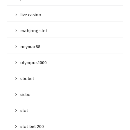
live casino
mahjong slot
neymar88
olympus1000
sbobet
sicbo
slot
slot bet 200