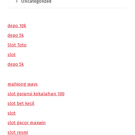
Uncategorized
depo 10k
depo 5k
Slot Toto
slot
depo 5k
mahjong ways
slot garansi kekalahan 100
slot bet kecil
slot
slot gacor maxwin
slot resmi