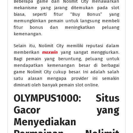
Beberapa game dari Nolimit City menawarkan
mekanisme yang jarang ditemukan pada slot
biasa, seperti fitur “Buy Bonus” yang
memungkinkan pemain untuk langsung membeli
fitur bonus dan meningkatkan peluang
kemenangan.
Selain itu, Nolimit City memiliki reputasi dalam
memberikan
maxwin
yang sangat menggiurkan.
Bagi pemain yang beruntung, peluang untuk
mendapatkan kemenangan besar di berbagai
game Nolimit City cukup besar. Ini adalah salah
satu alasan mengapa provider ini semakin
diminati oleh banyak pemain slot online.
OLYMPUS1000: Situs
Gacor yang
Menyediakan