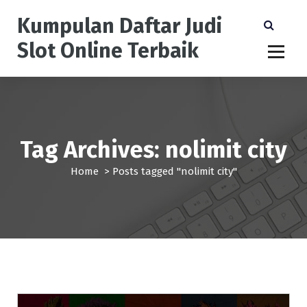
S
Kumpulan Daftar Judi
k
i
Slot Online Terbaik
p
t
o
c
o
n
Tag Archives: nolimit city
t
e
Home
>
Posts tagged "nolimit city"
n
t