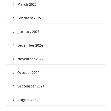
March 2025
February 2025
January 2025
December 2024
November 2024
October 2024
September 2024
August 2024