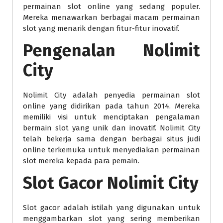
permainan slot online yang sedang populer.
Mereka menawarkan berbagai macam permainan
slot yang menarik dengan fitur-fitur inovatif.
Pengenalan Nolimit
City
Nolimit City adalah penyedia permainan slot
online yang didirikan pada tahun 2014. Mereka
memiliki visi untuk menciptakan pengalaman
bermain slot yang unik dan inovatif. Nolimit City
telah bekerja sama dengan berbagai situs judi
online terkemuka untuk menyediakan permainan
slot mereka kepada para pemain.
Slot Gacor Nolimit City
Slot gacor adalah istilah yang digunakan untuk
menggambarkan slot yang sering memberikan