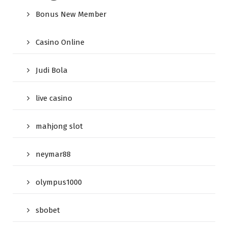
Bonus New Member
Casino Online
Judi Bola
live casino
mahjong slot
neymar88
olympus1000
sbobet