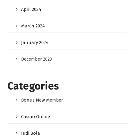
April 2024
March 2024
January 2024
December 2023
Categories
Bonus New Member
Casino Online
Judi Bola