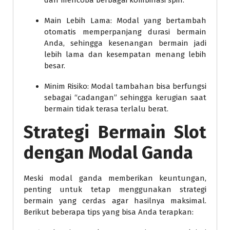
dan mencoba berbagai kombinasi spin.
Main Lebih Lama: Modal yang bertambah
otomatis memperpanjang durasi bermain
Anda, sehingga kesenangan bermain jadi
lebih lama dan kesempatan menang lebih
besar.
Minim Risiko: Modal tambahan bisa berfungsi
sebagai “cadangan” sehingga kerugian saat
bermain tidak terasa terlalu berat.
Strategi Bermain Slot
dengan Modal Ganda
Meski modal ganda memberikan keuntungan,
penting untuk tetap menggunakan strategi
bermain yang cerdas agar hasilnya maksimal.
Berikut beberapa tips yang bisa Anda terapkan: