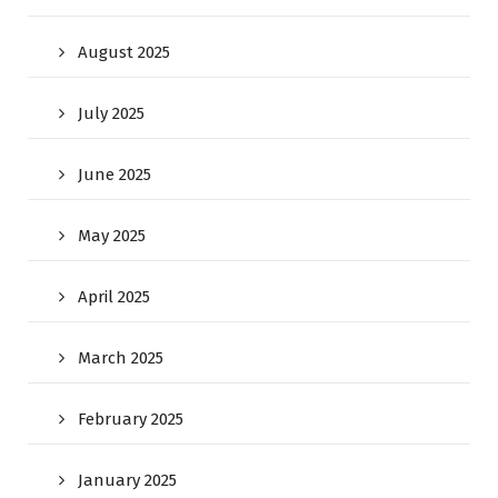
August 2025
July 2025
June 2025
May 2025
April 2025
March 2025
February 2025
January 2025