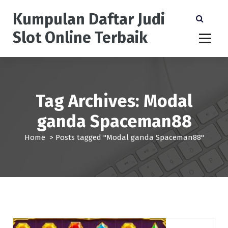
S
Kumpulan Daftar Judi
k
i
Slot Online Terbaik
p
t
o
c
o
n
Tag Archives: Modal
t
ganda Spaceman88
e
n
Home
>
Posts tagged "Modal ganda Spaceman88"
t