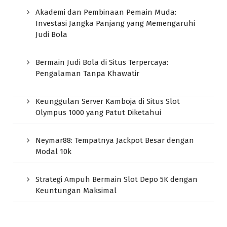
Akademi dan Pembinaan Pemain Muda:
Investasi Jangka Panjang yang Memengaruhi
Judi Bola
Bermain Judi Bola di Situs Terpercaya:
Pengalaman Tanpa Khawatir
Keunggulan Server Kamboja di Situs Slot
Olympus 1000 yang Patut Diketahui
Neymar88: Tempatnya Jackpot Besar dengan
Modal 10k
Strategi Ampuh Bermain Slot Depo 5K dengan
Keuntungan Maksimal