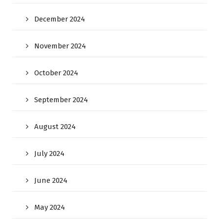
December 2024
November 2024
October 2024
September 2024
August 2024
July 2024
June 2024
May 2024