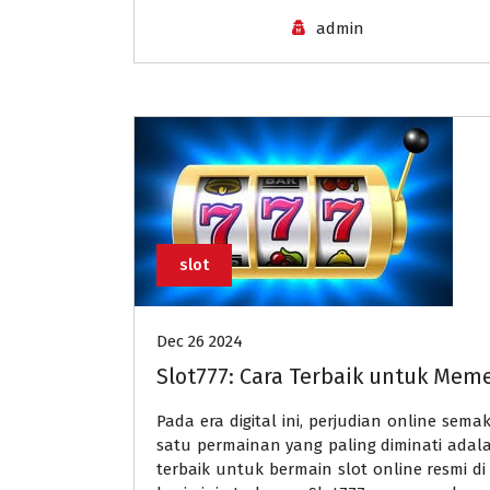
admin
slot
Dec 26 2024
Slot777: Cara Terbaik untuk Meme
Pada era digital ini, perjudian online sem
satu permainan yang paling diminati adal
terbaik untuk bermain slot online resmi di