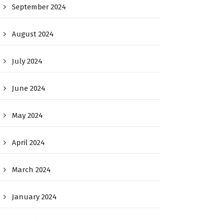
September 2024
August 2024
July 2024
June 2024
May 2024
April 2024
March 2024
January 2024