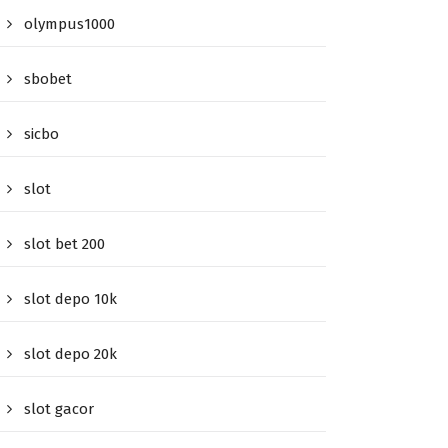
olympus1000
sbobet
sicbo
slot
slot bet 200
slot depo 10k
slot depo 20k
slot gacor