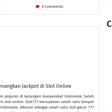
0 Comments
C
nangkan Jackpot di Slot Online
akin populer di kalangan masyarakat Indonesia. Salah
ah slot online. Slot777 merupakan salah satu tempat
 Indonesia. Dikenal sebagai salah satu slot gacor 777