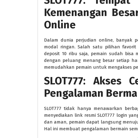
SLOT777: Tempat 
Kemenangan Besar
Online
Dalam dunia perjudian online, banyak 
modal ringan. Salah satu pilihan favori
deposit 10 ribu saja, pemain sudah bisa
dengan peluang menang besar setiap har
memudahkan pemain untuk mengakses per
SLOT777: Akses 
Pengalaman Berma
SLOT777 tidak hanya menawarkan berbaga
menyediakan link resmi SLOT777 login ya
dan aman, pemain dapat langsung menuj
Hal ini membuat pengalaman bermain sem