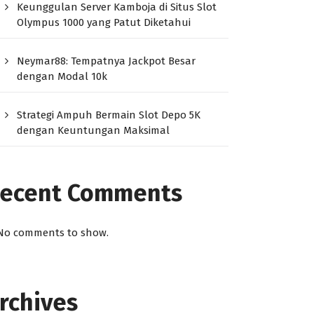
Keunggulan Server Kamboja di Situs Slot
Olympus 1000 yang Patut Diketahui
Neymar88: Tempatnya Jackpot Besar
dengan Modal 10k
Strategi Ampuh Bermain Slot Depo 5K
dengan Keuntungan Maksimal
ecent Comments
No comments to show.
rchives