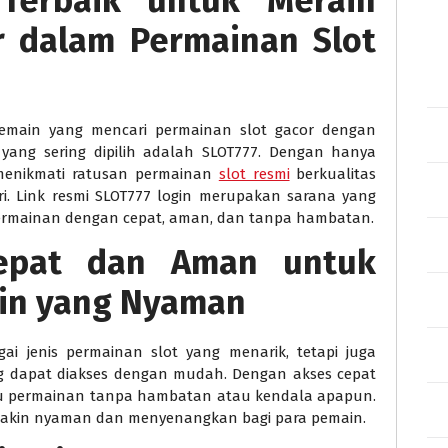
Terbaik untuk Meraih
 dalam Permainan Slot
pemain yang mencari permainan slot gacor dengan
t yang sering dipilih adalah SLOT777. Dengan hanya
 menikmati ratusan permainan
slot resmi
berkualitas
i. Link resmi SLOT777 login merupakan sarana yang
mainan dengan cepat, aman, dan tanpa hambatan.
Cepat dan Aman untuk
in yang Nyaman
i jenis permainan slot yang menarik, tetapi juga
ng dapat diakses dengan mudah. Dengan akses cepat
u permainan tanpa hambatan atau kendala apapun.
akin nyaman dan menyenangkan bagi para pemain.