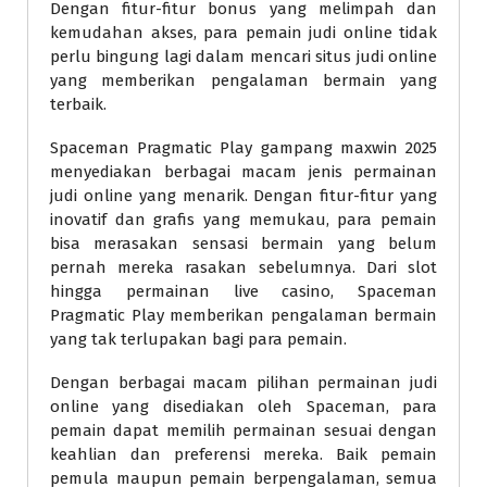
Dengan fitur-fitur bonus yang melimpah dan
kemudahan akses, para pemain judi online tidak
perlu bingung lagi dalam mencari situs judi online
yang memberikan pengalaman bermain yang
terbaik.
Spaceman Pragmatic Play gampang maxwin 2025
menyediakan berbagai macam jenis permainan
judi online yang menarik. Dengan fitur-fitur yang
inovatif dan grafis yang memukau, para pemain
bisa merasakan sensasi bermain yang belum
pernah mereka rasakan sebelumnya. Dari slot
hingga permainan live casino, Spaceman
Pragmatic Play memberikan pengalaman bermain
yang tak terlupakan bagi para pemain.
Dengan berbagai macam pilihan permainan judi
online yang disediakan oleh Spaceman, para
pemain dapat memilih permainan sesuai dengan
keahlian dan preferensi mereka. Baik pemain
pemula maupun pemain berpengalaman, semua