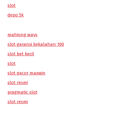
slot
depo 5k
mahjong ways
slot garansi kekalahan 100
slot bet kecil
slot
slot gacor maxwin
slot resmi
pragmatic slot
slot resmi