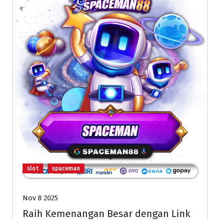
slot
spaceman
Nov 8 2025
Raih Kemenangan Besar dengan Link