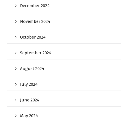
December 2024
November 2024
October 2024
September 2024
August 2024
July 2024
June 2024
May 2024