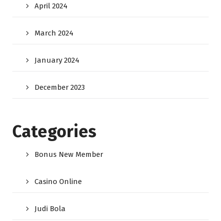
April 2024
March 2024
January 2024
December 2023
Categories
Bonus New Member
Casino Online
Judi Bola