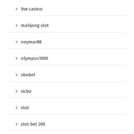
live casino
mahjong slot
neymar88
olympus1000
sbobet
sicbo
slot
slot bet 200