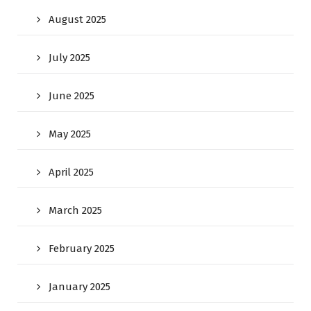
August 2025
July 2025
June 2025
May 2025
April 2025
March 2025
February 2025
January 2025