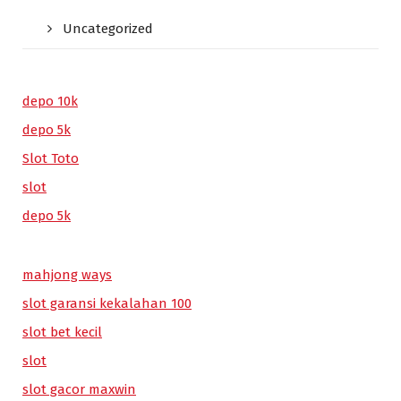
Uncategorized
depo 10k
depo 5k
Slot Toto
slot
depo 5k
mahjong ways
slot garansi kekalahan 100
slot bet kecil
slot
slot gacor maxwin