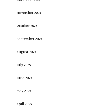
November 2025
October 2025
September 2025
August 2025
July 2025
June 2025
May 2025
April 2025