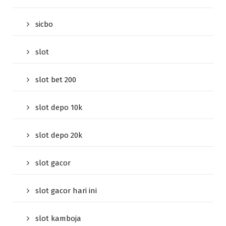
sicbo
slot
slot bet 200
slot depo 10k
slot depo 20k
slot gacor
slot gacor hari ini
slot kamboja