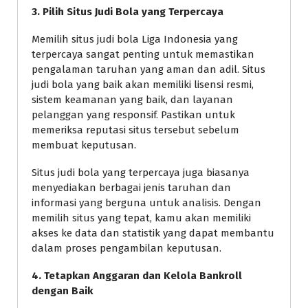
3. Pilih Situs Judi Bola yang Terpercaya
Memilih situs judi bola Liga Indonesia yang
terpercaya sangat penting untuk memastikan
pengalaman taruhan yang aman dan adil. Situs
judi bola yang baik akan memiliki lisensi resmi,
sistem keamanan yang baik, dan layanan
pelanggan yang responsif. Pastikan untuk
memeriksa reputasi situs tersebut sebelum
membuat keputusan.
Situs judi bola yang terpercaya juga biasanya
menyediakan berbagai jenis taruhan dan
informasi yang berguna untuk analisis. Dengan
memilih situs yang tepat, kamu akan memiliki
akses ke data dan statistik yang dapat membantu
dalam proses pengambilan keputusan.
4. Tetapkan Anggaran dan Kelola Bankroll
dengan Baik