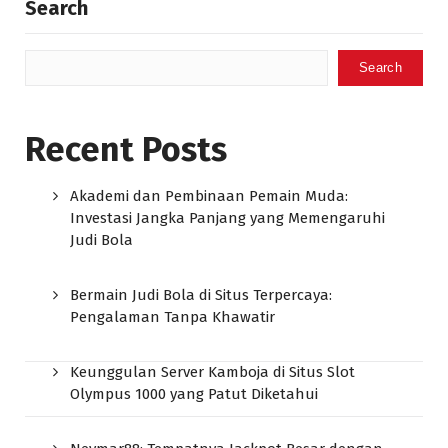
Search
Search
Recent Posts
Akademi dan Pembinaan Pemain Muda:
Investasi Jangka Panjang yang Memengaruhi
Judi Bola
Bermain Judi Bola di Situs Terpercaya:
Pengalaman Tanpa Khawatir
Keunggulan Server Kamboja di Situs Slot
Olympus 1000 yang Patut Diketahui