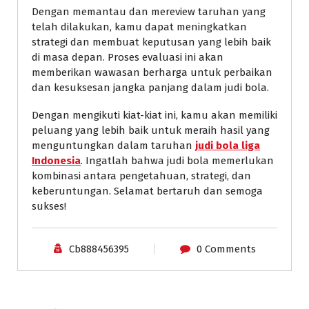
Dengan memantau dan mereview taruhan yang
telah dilakukan, kamu dapat meningkatkan
strategi dan membuat keputusan yang lebih baik
di masa depan. Proses evaluasi ini akan
memberikan wawasan berharga untuk perbaikan
dan kesuksesan jangka panjang dalam judi bola.
Dengan mengikuti kiat-kiat ini, kamu akan memiliki
peluang yang lebih baik untuk meraih hasil yang
menguntungkan dalam taruhan
judi bola liga
Indonesia
. Ingatlah bahwa judi bola memerlukan
kombinasi antara pengetahuan, strategi, dan
keberuntungan. Selamat bertaruh dan semoga
sukses!
Cb888456395
0 Comments