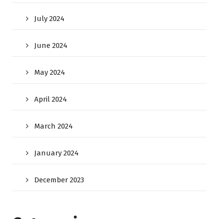
July 2024
June 2024
May 2024
April 2024
March 2024
January 2024
December 2023