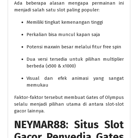
Ada beberapa alasan mengapa permainan ini
menjadi salah satu slot paling populer:
Memiliki tingkat kemenangan tinggi
Perkalian bisa muncul kapan saja
Potensi maxwin besar melalui fitur free spin
Dua versi tersedia untuk pilihan multiplier
berbeda (x500 & x1000)
Visual dan efek animasi yang sangat
memukau
Faktor-faktor tersebut membuat Gates of Olympus
selalu menjadi pilihan utama di antara slot-slot
gacor lainnya.
NEYMAR88: Situs Slot
Gacor Penyedia Gates