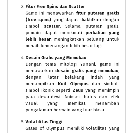
Fitur Free Spins dan Scatter
Game ini menawarkan
fitur putaran gratis
(free spins)
yang dapat diaktifkan dengan
simbol
scatter
. Selama putaran gratis,
pemain dapat menikmati
perkalian yang
lebih besar
, meningkatkan peluang untuk
meraih kemenangan lebih besar lagi.
Desain Grafis yang Memukau
Dengan tema mitologi Yunani, game ini
menawarkan
desain grafis yang memukau
,
dengan latar belakang indah yang
menampilkan
Kuil Olympus
dan simbol-
simbol ikonik seperti
Zeus
yang memimpin
para dewa-dewi. Animasi halus dan efek
visual yang memikat menambah
pengalaman bermain yang luar biasa.
Volatilitas Tinggi
Gates of Olympus memiliki volatilitas yang