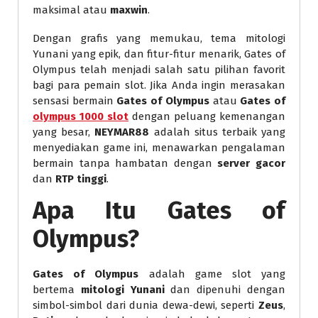
maksimal atau
maxwin
.
Dengan grafis yang memukau, tema mitologi
Yunani yang epik, dan fitur-fitur menarik, Gates of
Olympus telah menjadi salah satu pilihan favorit
bagi para pemain slot. Jika Anda ingin merasakan
sensasi bermain
Gates of Olympus
atau
Gates of
olympus 1000 slot
dengan peluang kemenangan
yang besar,
NEYMAR88
adalah situs terbaik yang
menyediakan game ini, menawarkan pengalaman
bermain tanpa hambatan dengan
server gacor
dan
RTP tinggi
.
Apa Itu Gates of
Olympus?
Gates of Olympus
adalah game slot yang
bertema
mitologi Yunani
dan dipenuhi dengan
simbol-simbol dari dunia dewa-dewi, seperti
Zeus
,