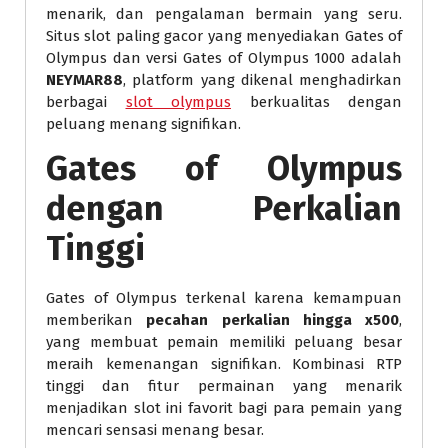
menarik, dan pengalaman bermain yang seru.
Situs slot paling gacor yang menyediakan Gates of
Olympus dan versi Gates of Olympus 1000 adalah
NEYMAR88
, platform yang dikenal menghadirkan
berbagai
slot olympus
berkualitas dengan
peluang menang signifikan.
Gates of Olympus
dengan Perkalian
Tinggi
Gates of Olympus terkenal karena kemampuan
memberikan
pecahan perkalian hingga x500
,
yang membuat pemain memiliki peluang besar
meraih kemenangan signifikan. Kombinasi RTP
tinggi dan fitur permainan yang menarik
menjadikan slot ini favorit bagi para pemain yang
mencari sensasi menang besar.