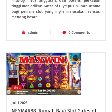
mitologi, fitur unggulan, dan potensi perkalian
tinggi menjadikan Gates of Olympus pilihan utama
bagi pemain slot yang ingin merasakan sensasi
menang besar.
admin
0 Comments
slot
Jul 1 2025
NEYMAR88, Rumah Bagi Slot Gates of