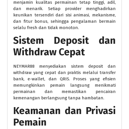
menjamin kualitas permainan tetap tinggi, adil,
dan menarik. Setiap provider menghadirkan
keunikan tersendiri dari sisi animasi, mekanisme,
dan fitur bonus, sehingga pengalaman bermain
selalu fresh dan tidak monoton.
Sistem Deposit dan
Withdraw Cepat
NEYMAR88 menyediakan sistem deposit dan
withdraw yang cepat dan praktis melalui transfer
bank, e-wallet, dan QRIS. Proses yang efisien
memungkinkan pemain langsung menikmati
permainan dan memastikan pencairan
kemenangan berlangsung tanpa hambatan.
Keamanan dan Privasi
Pemain