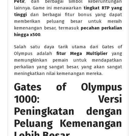
Petir
, dan berbagai simbol keberuntungan
lainnya. Game ini menawarkan
tingkat RTP yang
tinggi
dan berbagai fitur bonus yang dapat
memberikan peluang besar untuk meraih
kemenangan besar, termasuk
pecahan perkalian
hingga x500
.
Salah satu daya tarik utama dari Gates of
Olympus adalah
fitur Mega Multiplier
yang
memungkinkan pemain untuk mendapatkan
perkalian yang sangat besar, yang akan sangat
meningkatkan nilai kemenangan mereka.
Gates of Olympus
1000: Versi
Peningkatan dengan
Peluang Kemenangan
Lebih Besar