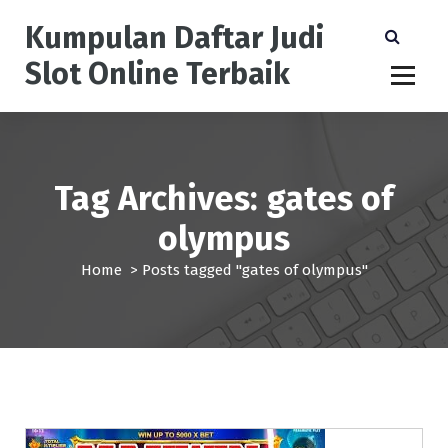
S
Kumpulan Daftar Judi
k
i
Slot Online Terbaik
p
t
o
c
o
n
Tag Archives: gates of
t
olympus
e
n
Home
>
Posts tagged "gates of olympus"
t