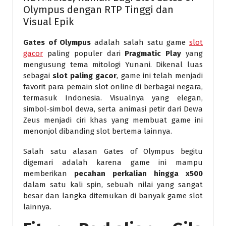
Olympus dengan RTP Tinggi dan
Visual Epik
Gates of Olympus
adalah salah satu game
slot
gacor
paling populer dari
Pragmatic Play
yang
mengusung tema mitologi Yunani. Dikenal luas
sebagai
slot paling gacor
, game ini telah menjadi
favorit para pemain slot online di berbagai negara,
termasuk Indonesia. Visualnya yang elegan,
simbol-simbol dewa, serta animasi petir dari Dewa
Zeus menjadi ciri khas yang membuat game ini
menonjol dibanding slot bertema lainnya.
Salah satu alasan Gates of Olympus begitu
digemari adalah karena game ini mampu
memberikan
pecahan perkalian hingga x500
dalam satu kali spin, sebuah nilai yang sangat
besar dan langka ditemukan di banyak game slot
lainnya.