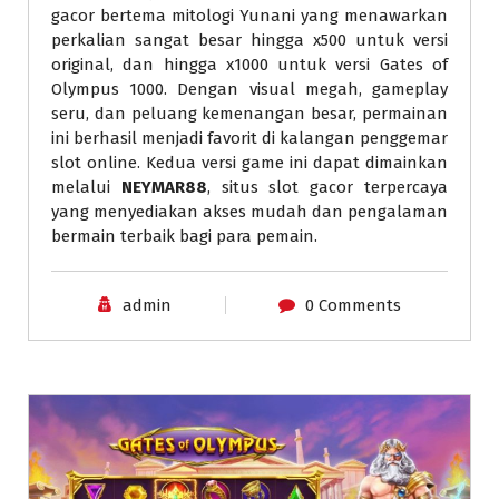
gacor bertema mitologi Yunani yang menawarkan
perkalian sangat besar hingga x500 untuk versi
original, dan hingga x1000 untuk versi Gates of
Olympus 1000. Dengan visual megah, gameplay
seru, dan peluang kemenangan besar, permainan
ini berhasil menjadi favorit di kalangan penggemar
slot online. Kedua versi game ini dapat dimainkan
melalui
NEYMAR88
, situs slot gacor terpercaya
yang menyediakan akses mudah dan pengalaman
bermain terbaik bagi para pemain.
admin
0 Comments