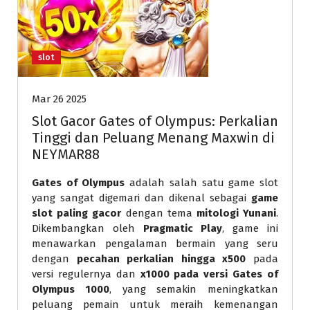
slot
Mar 26 2025
Slot Gacor Gates of Olympus: Perkalian
Tinggi dan Peluang Menang Maxwin di
NEYMAR88
Gates of Olympus
adalah salah satu game slot
yang sangat digemari dan dikenal sebagai
game
slot paling gacor
dengan tema
mitologi Yunani
.
Dikembangkan oleh
Pragmatic Play
, game ini
menawarkan pengalaman bermain yang seru
dengan
pecahan perkalian hingga x500
pada
versi regulernya dan
x1000 pada versi Gates of
Olympus 1000
, yang semakin meningkatkan
peluang pemain untuk meraih kemenangan