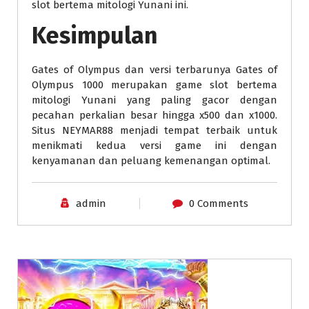
slot bertema mitologi Yunani ini.
Kesimpulan
Gates of Olympus dan versi terbarunya Gates of
Olympus 1000 merupakan game slot bertema
mitologi Yunani yang paling gacor dengan
pecahan perkalian besar hingga x500 dan x1000.
Situs NEYMAR88 menjadi tempat terbaik untuk
menikmati kedua versi game ini dengan
kenyamanan dan peluang kemenangan optimal.
admin
0 Comments