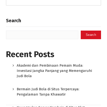
Search
Search
Recent Posts
Akademi dan Pembinaan Pemain Muda:
Investasi Jangka Panjang yang Memengaruhi
Judi Bola
Bermain Judi Bola di Situs Terpercaya:
Pengalaman Tanpa Khawatir