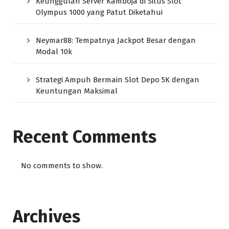
Keunggulan Server Kamboja di Situs Slot
Olympus 1000 yang Patut Diketahui
Neymar88: Tempatnya Jackpot Besar dengan
Modal 10k
Strategi Ampuh Bermain Slot Depo 5K dengan
Keuntungan Maksimal
Recent Comments
No comments to show.
Archives