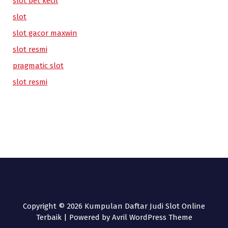
slot bet kecil
slot
slot gacor maxwin
slot resmi
pragmatic slot
slot resmi
Copyright © 2026 Kumpulan Daftar Judi Slot Online
Terbaik | Powered by
Avril WordPress Theme