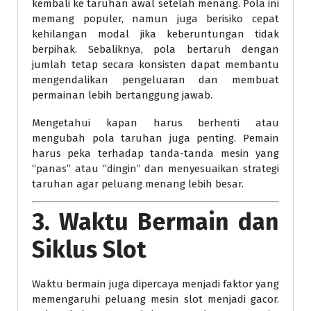
kembali ke taruhan awal setelah menang. Pola ini
memang populer, namun juga berisiko cepat
kehilangan modal jika keberuntungan tidak
berpihak. Sebaliknya, pola bertaruh dengan
jumlah tetap secara konsisten dapat membantu
mengendalikan pengeluaran dan membuat
permainan lebih bertanggung jawab.
Mengetahui kapan harus berhenti atau
mengubah pola taruhan juga penting. Pemain
harus peka terhadap tanda-tanda mesin yang
“panas” atau “dingin” dan menyesuaikan strategi
taruhan agar peluang menang lebih besar.
3. Waktu Bermain dan
Siklus Slot
Waktu bermain juga dipercaya menjadi faktor yang
memengaruhi peluang mesin slot menjadi gacor.