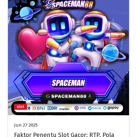
slot
Jun 27 2025
Faktor Penentu Slot Gacor: RTP, Pola