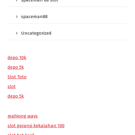
spaceman88
Uncategorized
depo 10k
depo 5k
Slot Toto
slot
depo 5k
mahjong ways
slot garansi kekalahan 100