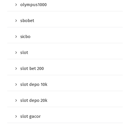
olympus1000
sbobet
sicbo
slot
slot bet 200
slot depo 10k
slot depo 20k
slot gacor