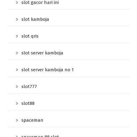
slot gacor hari ini
slot kamboja
slot qris
slot server kamboja
slot server kamboja no 1
slot777
slot88
spaceman
spaceman 88 slot