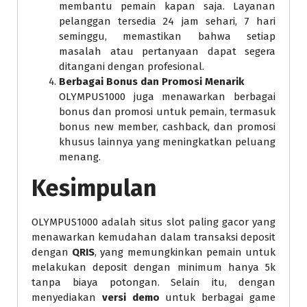
membantu pemain kapan saja. Layanan
pelanggan tersedia 24 jam sehari, 7 hari
seminggu, memastikan bahwa setiap
masalah atau pertanyaan dapat segera
ditangani dengan profesional.
Berbagai Bonus dan Promosi Menarik
OLYMPUS1000 juga menawarkan berbagai
bonus dan promosi untuk pemain, termasuk
bonus new member, cashback, dan promosi
khusus lainnya yang meningkatkan peluang
menang.
Kesimpulan
OLYMPUS1000 adalah situs slot paling gacor yang
menawarkan kemudahan dalam transaksi deposit
dengan
QRIS
, yang memungkinkan pemain untuk
melakukan deposit dengan minimum hanya 5k
tanpa biaya potongan. Selain itu, dengan
menyediakan
versi demo
untuk berbagai game