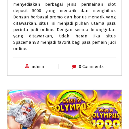
menyediakan berbagai jenis permainan slot
deposit 5000 yang menarik dan menghibur.
Dengan berbagai promo dan bonus menarik yang
ditawarkan, situs ini menjadi pilihan utama para
pecinta judi online. Dengan semua keunggulan
yang ditawarkan, tidak heran jika situs
Spaceman88 menjadi favorit bagi para pemain judi
online.
admin
0 Comments