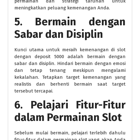
permainan dan strategi taruhan untuk
meningkatkan peluang kemenangan Anda.
5. Bermain dengan
Sabar dan Disiplin
Kunci utama untuk meraih kemenangan di slot
dengan deposit 5000 adalah bermain dengan
sabar dan disiplin. Hindari bermain dengan emosi
dan tetap tenang meskipun mengalami
kekalahan. Tetapkan target kemenangan yang
realistis dan berhenti bermain saat target
tersebut tercapai.
6. Pelajari Fitur-Fitur
dalam Permainan Slot
Sebelum mulai bermain, pelajari terlebih dahulu
fitur-fitur dalam permainan slot yang akan Anda