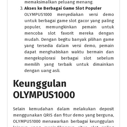
memaksimalkan peluang menang.
Akses ke Berbagai Game Slot Populer
OLYMPUS1000 menyediakan versi demo
untuk berbagai game slot gacor yang paling
populer, memungkinkan pemain untuk
mencoba slot favorit mereka dengan
mudah. Dengan begitu banyak pilihan game
yang tersedia dalam versi demo, pemain
dapat menghabiskan waktu bermain dan
mengeksplorasi berbagai slot sebelum
memilih yang terbaik untuk dimainkan
dengan uang asli.
Keunggulan
OLYMPUS1000
Selain kemudahan dalam melakukan deposit
menggunakan QRIS dan fitur demo yang berguna,
OLYMPUS1000 menawarkan berbagai keunggulan