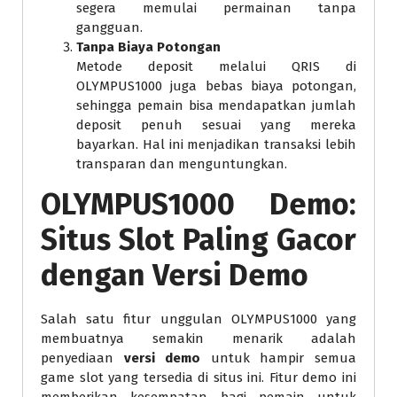
segera memulai permainan tanpa
gangguan.
Tanpa Biaya Potongan
Metode deposit melalui QRIS di
OLYMPUS1000 juga bebas biaya potongan,
sehingga pemain bisa mendapatkan jumlah
deposit penuh sesuai yang mereka
bayarkan. Hal ini menjadikan transaksi lebih
transparan dan menguntungkan.
OLYMPUS1000 Demo:
Situs Slot Paling Gacor
dengan Versi Demo
Salah satu fitur unggulan OLYMPUS1000 yang
membuatnya semakin menarik adalah
penyediaan
versi demo
untuk hampir semua
game slot yang tersedia di situs ini. Fitur demo ini
memberikan kesempatan bagi pemain untuk