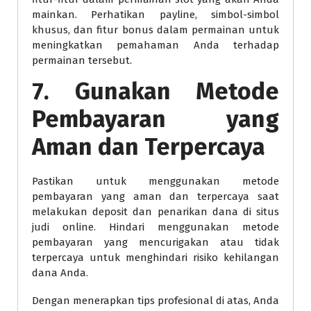
mainkan. Perhatikan payline, simbol-simbol
khusus, dan fitur bonus dalam permainan untuk
meningkatkan pemahaman Anda terhadap
permainan tersebut.
7. Gunakan Metode
Pembayaran yang
Aman dan Terpercaya
Pastikan untuk menggunakan metode
pembayaran yang aman dan terpercaya saat
melakukan deposit dan penarikan dana di situs
judi online. Hindari menggunakan metode
pembayaran yang mencurigakan atau tidak
terpercaya untuk menghindari risiko kehilangan
dana Anda.
Dengan menerapkan tips profesional di atas, Anda