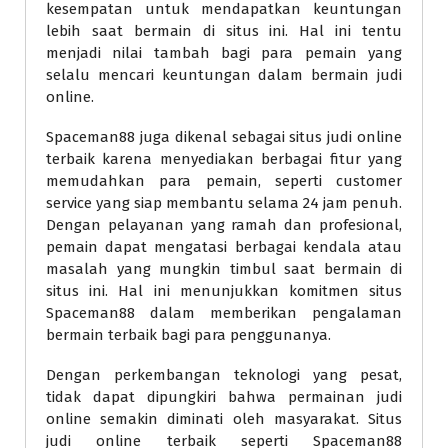
kesempatan untuk mendapatkan keuntungan
lebih saat bermain di situs ini. Hal ini tentu
menjadi nilai tambah bagi para pemain yang
selalu mencari keuntungan dalam bermain judi
online.
Spaceman88 juga dikenal sebagai situs judi online
terbaik karena menyediakan berbagai fitur yang
memudahkan para pemain, seperti customer
service yang siap membantu selama 24 jam penuh.
Dengan pelayanan yang ramah dan profesional,
pemain dapat mengatasi berbagai kendala atau
masalah yang mungkin timbul saat bermain di
situs ini. Hal ini menunjukkan komitmen situs
Spaceman88 dalam memberikan pengalaman
bermain terbaik bagi para penggunanya.
Dengan perkembangan teknologi yang pesat,
tidak dapat dipungkiri bahwa permainan judi
online semakin diminati oleh masyarakat. Situs
judi online terbaik seperti Spaceman88