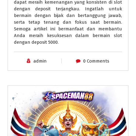
dapat meraih kemenangan yang konsisten di slot
dengan deposit terjangkau. Ingatlah untuk
bermain dengan bijak dan bertanggung jawab,
serta tetap tenang dan fokus saat bermain.
Semoga artikel ini bermanfaat dan membantu
Anda meraih kesuksesan dalam bermain slot
dengan deposit 5000.
admin
0 Comments