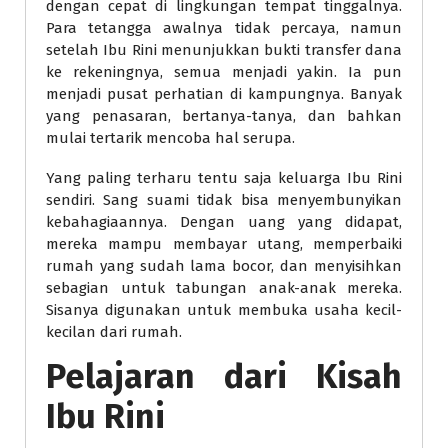
dengan cepat di lingkungan tempat tinggalnya.
Para tetangga awalnya tidak percaya, namun
setelah Ibu Rini menunjukkan bukti transfer dana
ke rekeningnya, semua menjadi yakin. Ia pun
menjadi pusat perhatian di kampungnya. Banyak
yang penasaran, bertanya-tanya, dan bahkan
mulai tertarik mencoba hal serupa.
Yang paling terharu tentu saja keluarga Ibu Rini
sendiri. Sang suami tidak bisa menyembunyikan
kebahagiaannya. Dengan uang yang didapat,
mereka mampu membayar utang, memperbaiki
rumah yang sudah lama bocor, dan menyisihkan
sebagian untuk tabungan anak-anak mereka.
Sisanya digunakan untuk membuka usaha kecil-
kecilan dari rumah.
Pelajaran dari Kisah
Ibu Rini