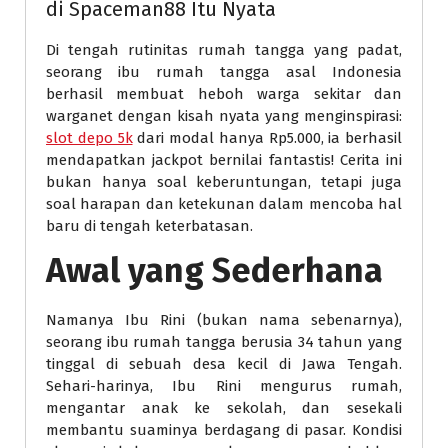
di Spaceman88 Itu Nyata
Di tengah rutinitas rumah tangga yang padat,
seorang ibu rumah tangga asal Indonesia
berhasil membuat heboh warga sekitar dan
warganet dengan kisah nyata yang menginspirasi:
slot depo 5k
dari modal hanya Rp5.000, ia berhasil
mendapatkan jackpot bernilai fantastis! Cerita ini
bukan hanya soal keberuntungan, tetapi juga
soal harapan dan ketekunan dalam mencoba hal
baru di tengah keterbatasan.
Awal yang Sederhana
Namanya Ibu Rini (bukan nama sebenarnya),
seorang ibu rumah tangga berusia 34 tahun yang
tinggal di sebuah desa kecil di Jawa Tengah.
Sehari-harinya, Ibu Rini mengurus rumah,
mengantar anak ke sekolah, dan sesekali
membantu suaminya berdagang di pasar. Kondisi