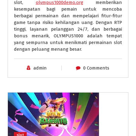
slot,
olympus1000demo.org
memberikan
kesempatan bagi pemain untuk mencoba
berbagai permainan dan mempelajari fitur-fitur
game tanpa risiko kehilangan uang. Dengan RTP
tinggi, layanan pelanggan 24/7, dan berbagai
bonus menarik, OLYMPUS1000 adalah tempat
yang sempurna untuk menikmati permainan slot
dengan peluang menang besar.
admin
0 Comments
slot