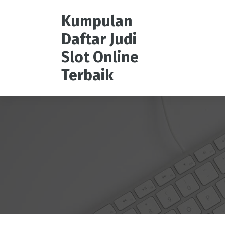
S
k
Kumpulan
i
Daftar Judi
p
t
Slot Online
o
Terbaik
c
o
n
t
e
n
t