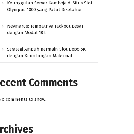
Keunggulan Server Kamboja di Situs Slot
Olympus 1000 yang Patut Diketahui
Neymar88: Tempatnya Jackpot Besar
dengan Modal 10k
Strategi Ampuh Bermain Slot Depo 5K
dengan Keuntungan Maksimal
ecent Comments
No comments to show.
rchives