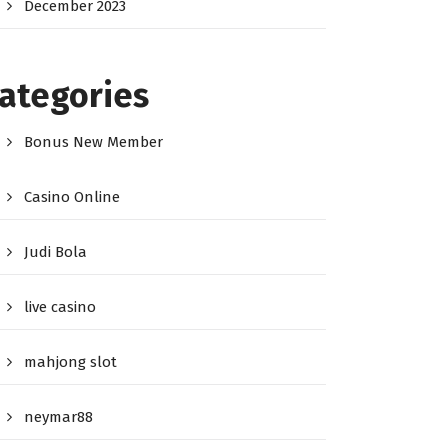
December 2023
ategories
Bonus New Member
Casino Online
Judi Bola
live casino
mahjong slot
neymar88