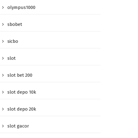
olympus1000
sbobet
sicbo
slot
slot bet 200
slot depo 10k
slot depo 20k
slot gacor