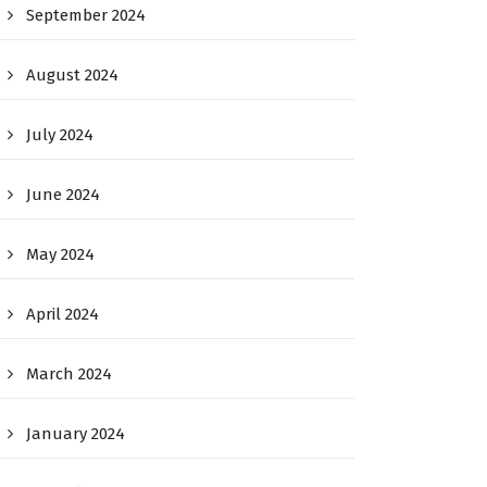
September 2024
August 2024
July 2024
June 2024
May 2024
April 2024
March 2024
January 2024