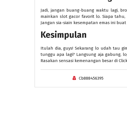
Jadi, jangan buang-buang waktu lagi, bros
mainkan slot gacor favorit lo. Siapa tah
Jangan sia-siain kesempatan emas ini buat 
Kesimpulan
Itulah dia, guys! Sekarang lo udah tau gi
tunggu apa lagi? Langsung aja gabung, log
Rasakan sensasi kemenangan besar di Click
Cb888456395