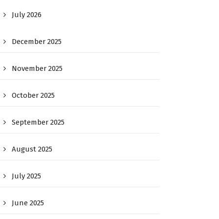
July 2026
December 2025
November 2025
October 2025
September 2025
August 2025
July 2025
June 2025