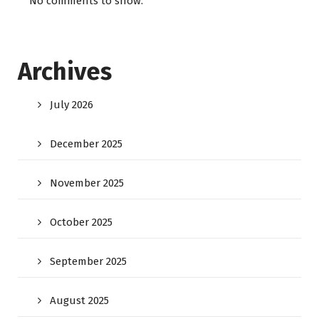
No comments to show.
Archives
July 2026
December 2025
November 2025
October 2025
September 2025
August 2025