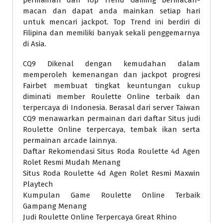
permainan dari Top Trend Gaming bermacan-
macan dan dapat anda mainkan setiap hari
untuk mencari jackpot. Top Trend ini berdiri di
Filipina dan memiliki banyak sekali penggemarnya
di Asia.
CQ9 Dikenal dengan kemudahan dalam
memperoleh kemenangan dan jackpot progresi
Fairbet membuat tingkat keuntungan cukup
diminati member Roulette Online terbaik dan
terpercaya di Indonesia. Berasal dari server Taiwan
CQ9 menawarkan permainan dari daftar Situs judi
Roulette Online terpercaya, tembak ikan serta
permainan arcade lainnya.
Daftar Rekomendasi Situs Roda Roulette 4d Agen
Rolet Resmi Mudah Menang
Situs Roda Roulette 4d Agen Rolet Resmi Maxwin
Playtech
Kumpulan Game Roulette Online Terbaik
Gampang Menang
Judi Roulette Online Terpercaya Great Rhino