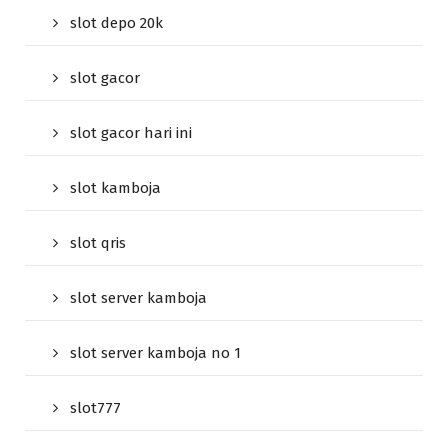
slot depo 20k
slot gacor
slot gacor hari ini
slot kamboja
slot qris
slot server kamboja
slot server kamboja no 1
slot777