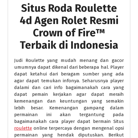
Situs Roda Roulette
4d Agen Rolet Resmi
Crown of Fire™
Terbaik di Indonesia
Judi Roulette yang mudah menang dan gacor
umumnya dapat dikenal dari beberapa hal. Player
dapat ketahui dari beragam sumber yang ada
agar dapat temukan infonya. Seharusnya player
dalami dan cari info bagaimanakah cara yang
dapat pemain kerjakan agar dapat meraih
kemenangan dan keuntungan yang semakin
lebih besar. Kemenangan gampang dalam
permainan ini akan tergantung pada
bagaimanakah cara player dapat bermain Situs
roulette
online terpercaya dengan mengenal opsi
permainan yang hendak diputuskan. Berikut