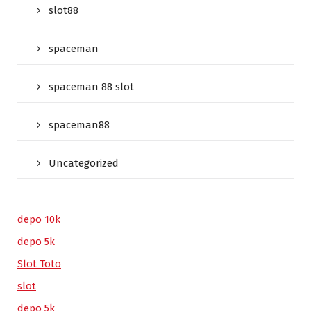
slot88
spaceman
spaceman 88 slot
spaceman88
Uncategorized
depo 10k
depo 5k
Slot Toto
slot
depo 5k