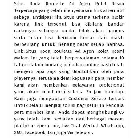
Situs Roda Roulette 4d Agen Rolet Resmi
Terpercaya yang telah menyediakan link alternatif
sebagai antisipasi jika Situs utama terkena blokir
karena link tersenut bisa dibilang bandar
cadangan sehingga modal tidak akan hangus
serta tetap bisa bermaim lancar dan masih
berpeluang untuk menang besar setiap harinya.
Link Situs Roda Roulette 4d Agen Rolet Resmi
Malam Ini yang telah berpengalaman selama 10
tahun dalam bindang perjudian online pasti telah
mengerti apa saja yang dibutuhkan oleh para
playernya. Terutama demi kepuasan para member
kami akan memberikan pelayanan profesional
yang akan membantu selama 24 jam nonstop.
Kami juga menyiapkan Customer Service terbaik
untuk selalu menjadi solusi bagi seluruh kendala
para member kami. Anda dapat menghubungi CS
yang telah kami sediakan dari berbagai macam
platform seperti Line, Live Chat, Wechat, Whatsapp,
SMS, Facebook dan Juga Via Telepon.