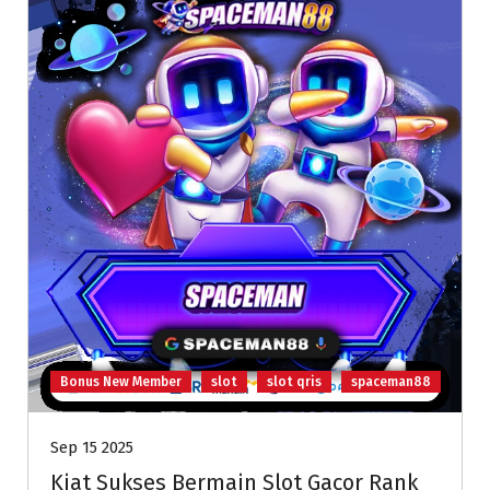
Bonus New Member
slot
slot qris
spaceman88
Sep 15 2025
Kiat Sukses Bermain Slot Gacor Rank