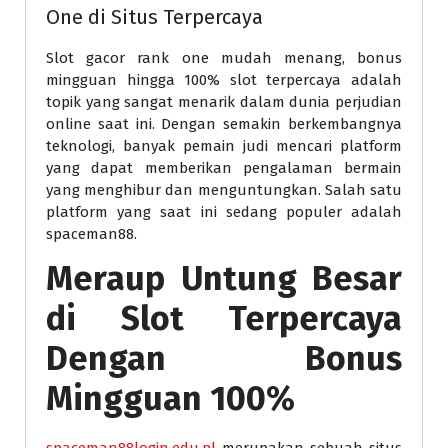
One di Situs Terpercaya
Slot gacor rank one mudah menang, bonus
mingguan hingga 100% slot terpercaya adalah
topik yang sangat menarik dalam dunia perjudian
online saat ini. Dengan semakin berkembangnya
teknologi, banyak pemain judi mencari platform
yang dapat memberikan pengalaman bermain
yang menghibur dan menguntungkan. Salah satu
platform yang saat ini sedang populer adalah
spaceman88.
Meraup Untung Besar
di Slot Terpercaya
Dengan Bonus
Mingguan 100%